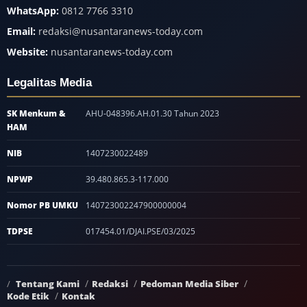
WhatsApp:
0812 7766 3310
Email:
redaksi@nusantaranews-today.com
Website:
nusantaranews-today.com
Legalitas Media
SK Menkum &
AHU-048396.AH.01.30 Tahun 2023
HAM
NIB
1407230022489
NPWP
39.480.865.3-117.000
Nomor PB UMKU
140723002247900000004
TDPSE
017454.01/DJAI.PSE/03/2025
Tentang Kami
Redaksi
Pedoman Media Siber
Kode Etik
Kontak