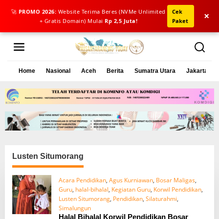
🚀
PROMO 2026:
Website Terima Beres (NVMe Unlimited
Cek
×
+ Gratis Domain) Mulai
Rp 2,5 Juta!
Paket
L
e
w
a
Home
Nasional
Aceh
Berita
Sumatra Utara
Jakarta
t
i
k
e
k
o
n
t
e
Lusten Situmorang
n
Acara Pendidikan
,
Agus Kurniawan
,
Bosar Maligas
,
Guru
,
halal-bihalal
,
Kegiatan Guru
,
Korwil Pendidikan
,
Lusten Situmorang
,
Pendidikan
,
Silaturahmi
,
Simalungun
Halal Bihalal Korwil Pendidikan Bosar