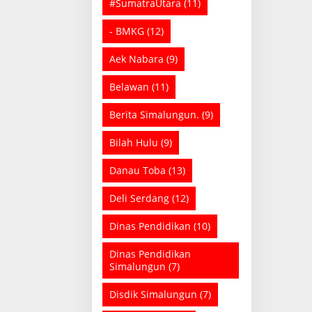
#SumatraUtara
(11)
- BMKG
(12)
Aek Nabara
(9)
Belawan
(11)
Berita Simalungun.
(9)
Bilah Hulu
(9)
Danau Toba
(13)
Deli Serdang
(12)
Dinas Pendidikan
(10)
Dinas Pendidikan
Simalungun
(7)
Disdik Simalungun
(7)