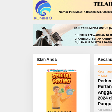
Iklan Anda
Kecama
Kecamata
telford
Perker
Pertan
Angga
2024 d
Pangu
Kab.simalu