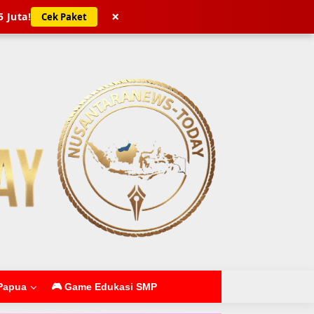
×
5 Juta!
Cek Paket
Papua
🎮 Game Edukasi SMP