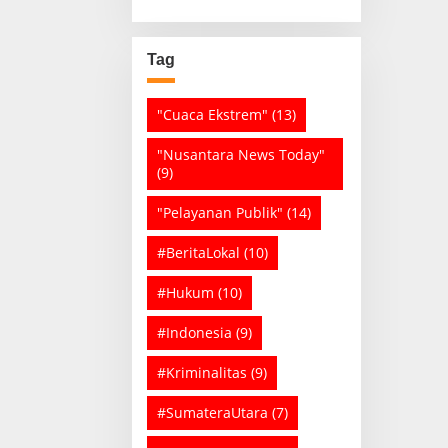
Tag
"Cuaca Ekstrem"
(13)
"Nusantara News Today"
(9)
"Pelayanan Publik"
(14)
#BeritaLokal
(10)
#Hukum
(10)
#Indonesia
(9)
#Kriminalitas
(9)
#SumateraUtara
(7)