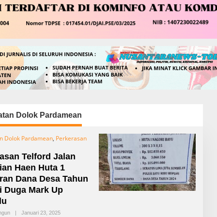
tan Dolok Pardamean
n Dolok Pardamean
,
Perkerasan
asan Telford Jalan
ian Haen Huta 1
ran Dana Desa Tahun
i Duga Mark Up
lu
ngun
|
Januari 23, 2025
O