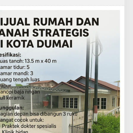
L
E
H
R
E
D
A
K
S
I