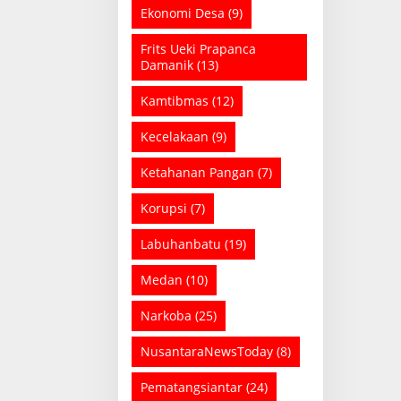
Ekonomi Desa
(9)
Frits Ueki Prapanca
Damanik
(13)
Kamtibmas
(12)
Kecelakaan
(9)
Ketahanan Pangan
(7)
Korupsi
(7)
Labuhanbatu
(19)
Medan
(10)
Narkoba
(25)
NusantaraNewsToday
(8)
Pematangsiantar
(24)