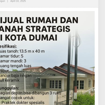
ngun
|
April 10, 2025
O
L
E
H
R
E
D
A
K
S
I