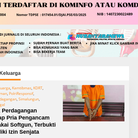
eluarga
uarga
,
Kamtibmas
,
KDRT
,
aman
,
PolriResponsif
,
rdagangan
,
Simalungun
,
gal
k Perdagangan
ap Pria Pengancam
Pakai Softgun, Terbukti
iki Izin Senjata