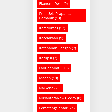
Ekonomi Desa
(9)
Frits Ueki Prapanca
Damanik
(13)
Kamtibmas
(12)
Kecelakaan
(9)
Ketahanan Pangan
(7)
Korupsi
(7)
Labuhanbatu
(19)
Medan
(10)
Narkoba
(25)
NusantaraNewsToday
(8)
Pematangsiantar
(24)