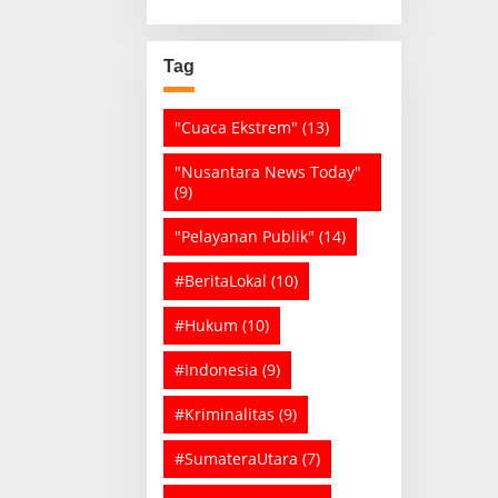
Tag
"Cuaca Ekstrem"
(13)
"Nusantara News Today"
(9)
"Pelayanan Publik"
(14)
#BeritaLokal
(10)
#Hukum
(10)
#Indonesia
(9)
#Kriminalitas
(9)
#SumateraUtara
(7)