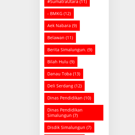
#SumatraUtara
(11)
- BMKG
(12)
Aek Nabara
(9)
Belawan
(11)
Berita Simalungun.
(9)
Bilah Hulu
(9)
Danau Toba
(13)
Deli Serdang
(12)
Dinas Pendidikan
(10)
Dinas Pendidikan
Simalungun
(7)
Disdik Simalungun
(7)