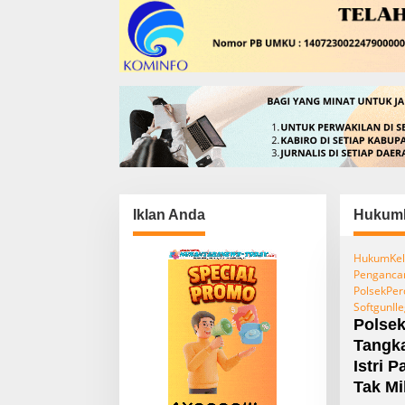
Iklan Anda
HukumK
HukumKel
Penganc
PolsekPe
SoftgunIle
Polse
Tangk
Istri 
Tak Mil