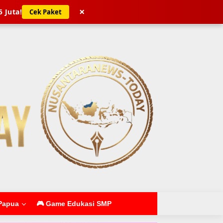
×
5 Juta!
Cek Paket
Papua
🎮 Game Edukasi SMP