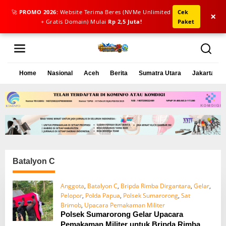
🚀
PROMO 2026:
Website Terima Beres (NVMe Unlimited
Cek
×
+ Gratis Domain) Mulai
Rp 2,5 Juta!
Paket
L
e
w
a
Home
Nasional
Aceh
Berita
Sumatra Utara
Jakarta
t
i
k
e
k
o
n
t
e
Batalyon C
n
Anggota
,
Batalyon C
,
Bripda Rimba Dirgantara
,
Gelar
,
Pelopor
,
Polda Papua
,
Polsek Sumarorong
,
Sat
Brimob
,
Upacara Pemakaman Militer
Polsek Sumarorong Gelar Upacara
Pemakaman Militer untuk Bripda Rimba