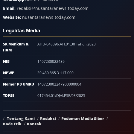
Email:
redaksi@nusantaranews-today.com
Website:
nusantaranews-today.com
Legalitas Media
SK Menkum &
AHU-048396.AH.01.30 Tahun 2023
HAM
NIB
1407230022489
NPWP
39.480.865.3-117.000
Nomor PB UMKU
140723002247900000004
TDPSE
017454.01/DJAI.PSE/03/2025
Tentang Kami
Redaksi
Pedoman Media Siber
Kode Etik
Kontak