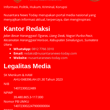
Informasi, Politik, Hukum, Kriminal, Korupsi
Nusantara News Today merupakan portal media nasional yang
menyajikan informasi aktual, terpercaya, dan menginspirasi.
Kantor Redaksi
Jalan Besar Haranggaol–Tigaras, Liang Deak, Nagori Purba Pasir,
Kecamatan Haranggaol Horison, Kabupaten Simalungun, Sumatera
Utara.
WhatsApp:
0812 7766 3310
Email:
redaksi@nusantaranews-today.com
Website:
nusantaranews-today.com
Legalitas Media
SK Menkum & HAM
AHU-048396.AH.01.30 Tahun 2023
NIB
1407230022489
NPWP
39.480.865.3-117.000
Nomor PB UMKU
140723002247900000004