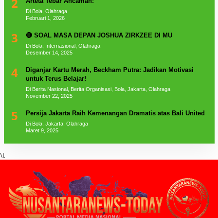
2
Arteta Tebar Ancaman:
Di Bola, Olahraga
Februari 1, 2026
3
🔴 SOAL MASA DEPAN JOSHUA ZIRKZEE DI MU
Di Bola, Internasional, Olahraga
Desember 14, 2025
4
Diganjar Kartu Merah, Beckham Putra: Jadikan Motivasi
untuk Terus Belajar!
Di Berita Nasional, Berita Organisasi, Bola, Jakarta, Olahraga
November 22, 2025
5
Persija Jakarta Raih Kemenangan Dramatis atas Bali United
Di Bola, Jakarta, Olahraga
Maret 9, 2025
\t