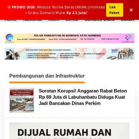
L
🚀
PROMO 2026:
Website Terima Beres (NVMe Unlimited
Cek
e
×
+ Gratis Domain) Mulai
Rp 2,5 Juta!
Paket
w
a
Home
Nasional
Aceh
Berita
Sumatra Utara
Jakarta
t
i
k
e
k
o
n
t
e
n
Pembangunan dan Infrastruktur
Sorotan Korupsi! Anggaran Rabat Beton
Rp 69 Juta di Labuhanbatu Diduga Kuat
Jadi Bancakan Dinas Perkim