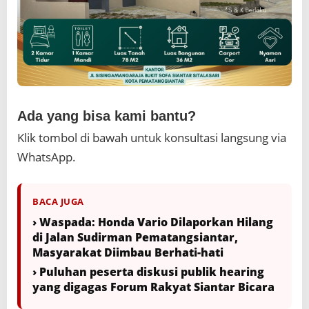
B
e
r
k
e
d
o
k
D
Ada yang bisa kami bantu?
e
Klik tombol di bawah untuk konsultasi langsung via
b
t
WhatsApp.
C
o
l
BACA JUGA
l
e
› Waspada: Honda Vario Dilaporkan Hilang
c
di Jalan Sudirman Pematangsiantar,
t
Masyarakat Diimbau Berhati-hati
o
r
› Puluhan peserta diskusi publik hearing
yang digagas Forum Rakyat Siantar Bicara