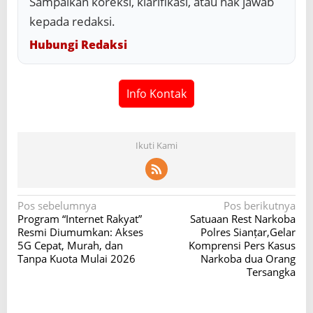
Sampaikan koreksi, klarifikasi, atau hak jawab
kepada redaksi.
Hubungi Redaksi
Info Kontak
Ikuti Kami
N
Pos sebelumnya
Pos berikutnya
Program “Internet Rakyat”
Satuaan Rest Narkoba
a
Resmi Diumumkan: Akses
Polres Sianțar,Gelar
v
5G Cepat, Murah, dan
Komprensi Pers Kasus
Tanpa Kuota Mulai 2026
Narkoba dua Orang
i
Tersangka
g
a