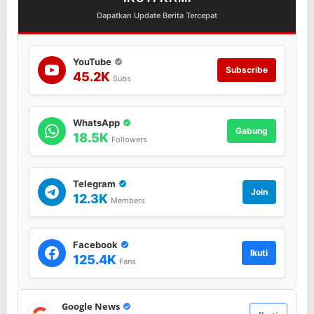
D
Dapatkan Update Berita Tercepat
e
s
a
YouTube
k
Subscribe
45.2K
P
Subs
o
l
i
WhatsApp
s
Gabung
18.5K
Followers
i
T
e
g
Telegram
Join
a
12.3K
Members
k
k
a
Facebook
n
Ikuti
125.4K
Fans
H
u
k
u
Google News