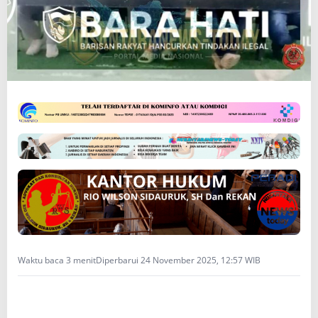
:
M
a
s
y
a
r
a
k
a
t
S
i
a
n
t
a
r
-
Waktu baca 3 menit
Diperbarui 24 November 2025, 12:57 WIB
S
i
m
a