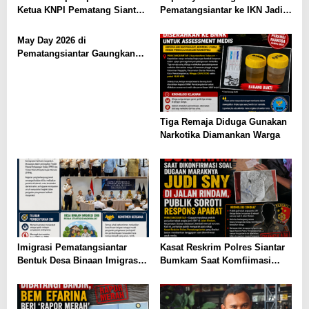
Ketua KNPI Pematang Siantar,
Pematangsiantar ke IKN Jadi
Tokoh Muda Ajak Gandeng
Sorotan, Publik Ingatkan
Tangan Demi Kemajuan
Pentingnya Efisiensi
May Day 2026 di
Anggaran
Pematangsiantar Gaungkan
Kolaborasi
Tiga Remaja Diduga Gunakan
Narkotika Diamankan Warga
Imigrasi Pematangsiantar
Kasat Reskrim Polres Siantar
Bentuk Desa Binaan Imigrasi
Bumkam Saat Komfiimasi
di Tebing Tinggi
Marak Perjudian di Kota
Pematangsianțar di Jalan
Rindam