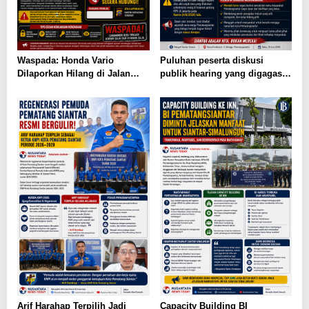
Waspada: Honda Vario
Puluhan peserta diskusi
Dilaporkan Hilang di Jalan
publik hearing yang digagas
Sudirman Pematangsiantar,
Forum Rakyat Siantar Bicara
Masyarakat Diimbau Berhati-
hati
Arif Harahap Terpilih Jadi
Capacity Building BI