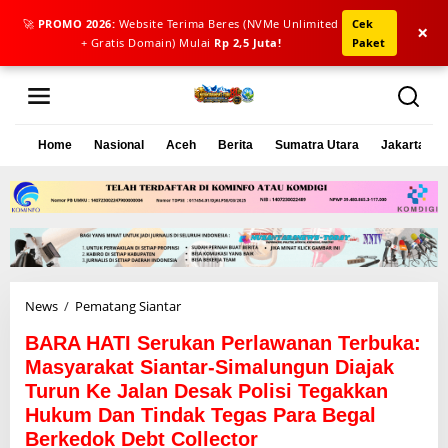
🚀
PROMO 2026:
Website Terima Beres (NVMe Unlimited
Cek
×
+ Gratis Domain) Mulai
Rp 2,5 Juta!
Paket
L
e
w
a
Home
Nasional
Aceh
Berita
Sumatra Utara
Jakarta
t
i
k
e
k
o
n
t
e
News
/
Pematang Siantar
B
n
A
BARA HATI Serukan Perlawanan Terbuka:
R
A
Masyarakat Siantar-Simalungun Diajak
H
Turun Ke Jalan Desak Polisi Tegakkan
A
Hukum Dan Tindak Tegas Para Begal
T
Berkedok Debt Collector
I