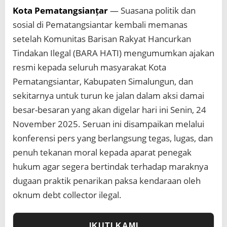
l
Kota Pematangsianțar
— Suasana politik dan
u
n
sosial di Pematangsiantar kembali memanas
g
setelah Komunitas Barisan Rakyat Hancurkan
u
n
Tindakan Ilegal (BARA HATI) mengumumkan ajakan
D
resmi kepada seluruh masyarakat Kota
i
Pematangsiantar, Kabupaten Simalungun, dan
a
j
sekitarnya untuk turun ke jalan dalam aksi damai
a
besar-besaran yang akan digelar hari ini Senin, 24
k
T
November 2025. Seruan ini disampaikan melalui
u
konferensi pers yang berlangsung tegas, lugas, dan
r
u
penuh tekanan moral kepada aparat penegak
n
hukum agar segera bertindak terhadap maraknya
K
e
dugaan praktik penarikan paksa kendaraan oleh
J
oknum debt collector ilegal.
a
l
a
n
IKUTI KAMI