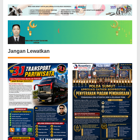
i
p
o
s
Jangan Lewatkan