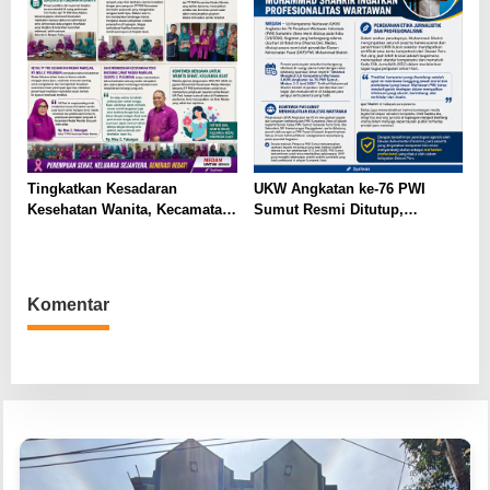
Tingkatkan Kesadaran
UKW Angkatan ke-76 PWI
Kesehatan Wanita, Kecamatan
Sumut Resmi Ditutup,
Medan Marelan Gelar
Muhammad Shahrir Ingatkan
Supervisi Lomba IVA Test
Profesionalitas Wartawan
2026
Komentar