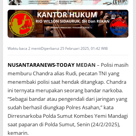
a
k
i
A
n
g
g
o
Waktu baca 2 menit
Diperbarui 25 Februari 2025, 01:42 WIB
t
a
P
NUSANTARANEWS-TODAY
MEDAN
– Polisi masih
o
memburu Chandra alias Rudi, pecatan TNI yang
l
i
menembaki polisi saat hendak ditangkap. Chandra
s
ini ternyata merupakan seorang bandar narkoba.
i
d
“Sebagai bandar atau pengendali dari jaringan yang
i
sudah berhasil diungkap Polres Asahan,” kata
A
s
Dirresnarkoba Polda Sumut Kombes Yemi Mandagi
a
saat paparan di Polda Sumut, Senin (24/2/2025),
h
kemarin.
a