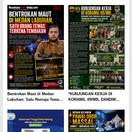
Pasca Ledakan Dahsyat di
Warga Kecewa Pelayanan
Kompleks Grand Polonia
Terhambat
Medan
Bentrokan Maut di Medan
*KUNJUNGAN KERJA DI
Labuhan: Satu Remaja Tewas,
KORAMIL 09/MB, DANDIM
Dugaan Narkoba Mencuat
0201/MEDAN SEKALIGUS
RESMIKAN MUSHOLLA AL-
IKHLAS DAN SANTUNI ANAK
YATIM*