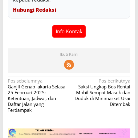
Hubungi Redaksi
Info Kontak
Ikuti Kami
N
Pos sebelumnya
Pos berikutnya
Ganjil Genap Jakarta Selasa
Saksi Ungkap Bos Rental
a
25 Februari 2025:
Mobil Sempat Masuk dan
v
Ketentuan, Jadwal, dan
Duduk di Minimarket Usai
Daftar Jalan yang
Ditembak
i
Terdampak
g
a
s