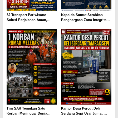
3J Transport Pariwisata:
Kapolda Sumut Serahkan
Solusi Perjalanan Aman,
Penghargaan Zona Integritas
Nyaman, dan Terpercaya di
dan Pelayanan Prima kepada
Sumatera Utara
Satuan Kerja Berprestasi
Tim SAR Temukan Satu
Kantor Desa Percut Deli
Korban Meninggal Dunia
Serdang Sepi Usai Jumat,