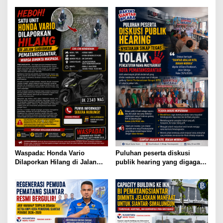
Waspada: Honda Vario
Puluhan peserta diskusi
Dilaporkan Hilang di Jalan
publik hearing yang digagas
Sudirman Pematangsiantar,
Forum Rakyat Siantar Bicara
Masyarakat Diimbau Berhati-
hati