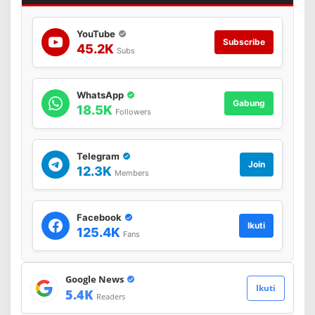
t
a
n
YouTube
g
Subscribe
45.2K
Subs
s
i
a
n
WhatsApp
t
Gabung
18.5K
Followers
a
r
P
i
Telegram
Join
m
12.3K
Members
p
i
n
R
Facebook
Ikuti
e
125.4K
Fans
f
l
e
Google News
k
Ikuti
5.4K
s
Readers
i