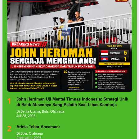
1
John Herdman Uji Mental Timnas Indonesia: Strategi Unik
di Balik Absennya Sang Pelatih Saat Libas Kamboja
Di Berita Utama, Bola, Olahraga
Juli 28, 2026
2
Arteta Tebar Ancaman:
Di Bola, Olahraga
Februari 1, 2026