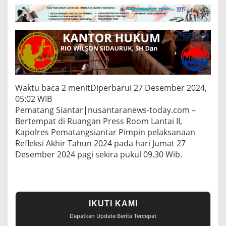
P
r
o
f
e
s
i
o
n
a
Waktu baca 2 menit
Diperbarui 27 Desember 2024,
l
05:02 WIB
"
Pematang Siantar|nusantaranews-today.com –
,
K
Bertempat di Ruangan Press Room Lantai II,
a
Kapolres Pematangsiantar Pimpin pelaksanaan
p
Refleksi Akhir Tahun 2024 pada hari Jumat 27
o
Desember 2024 pagi sekira pukul 09.30 Wib.
l
r
e
s
P
e
IKUTI KAMI
m
Dapatkan Update Berita Tercepat
a