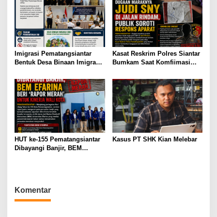
Imigrasi Pematangsiantar
Kasat Reskrim Polres Siantar
Bentuk Desa Binaan Imigrasi
Bumkam Saat Komfiimasi
di Tebing Tinggi
Marak Perjudian di Kota
Pematangsianțar di Jalan
Rindam
HUT ke-155 Pematangsiantar
Kasus PT SHK Kian Melebar
Dibayangi Banjir, BEM
Efarina Beri ‘Rapor Merah’
untuk Kinerja Wali Kota
Komentar