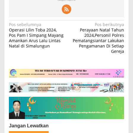
N
Pos sebelumnya
Pos berikutnya
Operasi Lilin Toba 2024,
Perayaan Natal Tahun
a
Pos Pam I Simpang Mayang
2024,Personil Polres
Amankan Arus Lalu Lintas
Pematangsiantar Lakukan
v
Natal di Simalungun
Pengamanan Di Setiap
i
Gereja
g
a
s
i
p
o
s
Jangan Lewatkan