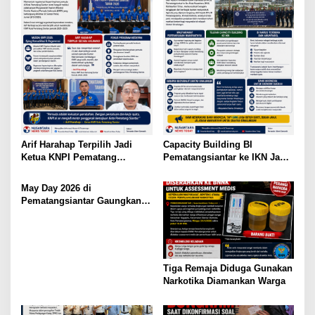
Arif Harahap Terpilih Jadi
Capacity Building BI
Ketua KNPI Pematang
Pematangsiantar ke IKN Jadi
Siantar, Tokoh Muda Ajak
Sorotan, Publik Ingatkan
Gandeng Tangan Demi
Pentingnya Efisiensi
May Day 2026 di
Kemajuan
Anggaran
Pematangsiantar Gaungkan
Kolaborasi
Tiga Remaja Diduga Gunakan
Narkotika Diamankan Warga