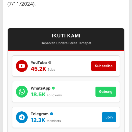
i
(7/11/2024).
n
e
IKUTI KAMI
Dapatkan Update Berita Tercepat
YouTube
Subscribe
45.2K
Subs
WhatsApp
Gabung
18.5K
Followers
Telegram
Join
12.3K
Members