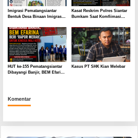
Imigrasi Pematangsiantar
Kasat Reskrim Polres Siantar
Bentuk Desa Binaan Imigrasi
Bumkam Saat Komfiimasi
di Tebing Tinggi
Marak Perjudian di Kota
Pematangsianțar di Jalan
Rindam
HUT ke-155 Pematangsiantar
Kasus PT SHK Kian Melebar
Dibayangi Banjir, BEM Efarina
Beri ‘Rapor Merah’ untuk
Kinerja Wali Kota
Komentar