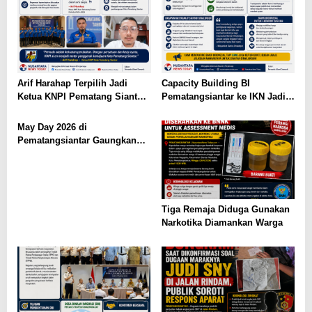
Arif Harahap Terpilih Jadi
Capacity Building BI
Ketua KNPI Pematang Siantar,
Pematangsiantar ke IKN Jadi
Tokoh Muda Ajak Gandeng
Sorotan, Publik Ingatkan
Tangan Demi Kemajuan
Pentingnya Efisiensi
May Day 2026 di
Anggaran
Pematangsiantar Gaungkan
Kolaborasi
Tiga Remaja Diduga Gunakan
Narkotika Diamankan Warga