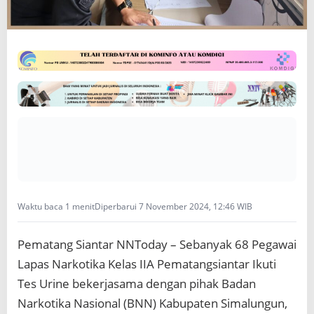
a
t
a
n
g
s
i
a
n
t
a
r
J
a
l
Waktu baca 1 menit
Diperbarui 7 November 2024, 12:46 WIB
a
n
i
Pematang Siantar NNToday – Sebanyak 68 Pegawai
T
Lapas Narkotika Kelas IIA Pematangsiantar Ikuti
e
s
Tes Urine bekerjasama dengan pihak Badan
U
Narkotika Nasional (BNN) Kabupaten Simalungun,
r