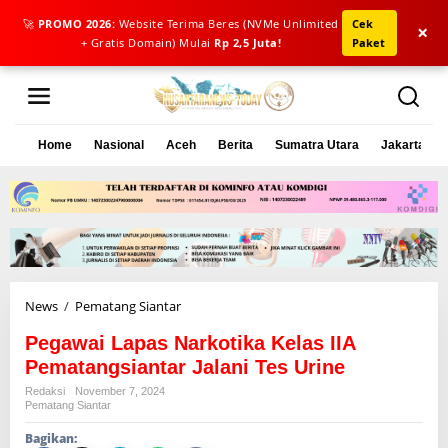
🚀
PROMO 2026:
Website Terima Beres (NVMe Unlimited
Cek
×
+ Gratis Domain) Mulai
Rp 2,5 Juta!
Paket
L
e
w
a
Home
Nasional
Aceh
Berita
Sumatra Utara
Jakarta
t
i
k
e
k
o
n
t
e
News
/
Pematang Siantar
P
n
e
Pegawai Lapas Narkotika Kelas IIA
g
a
Pematangsiantar Jalani Tes Urine
w
Redaksi
November 7, 2024
a
Pematang Siantar
i
Bagikan:
L