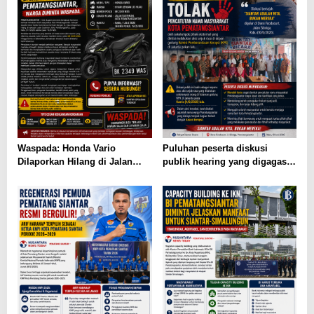
Waspada: Honda Vario
Puluhan peserta diskusi
Dilaporkan Hilang di Jalan
publik hearing yang digagas
Sudirman Pematangsiantar,
Forum Rakyat Siantar Bicara
Masyarakat Diimbau Berhati-
hati