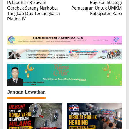
a
Pelabuhan Belawan
Bagikan Strategi
v
Gerebek Sarang Narkoba,
Pemasaran Untuk UMKM
Tangkap Dua Tersangka Di
Kabupaten Karo
i
Platina IV
g
a
s
i
p
o
s
Jangan Lewatkan