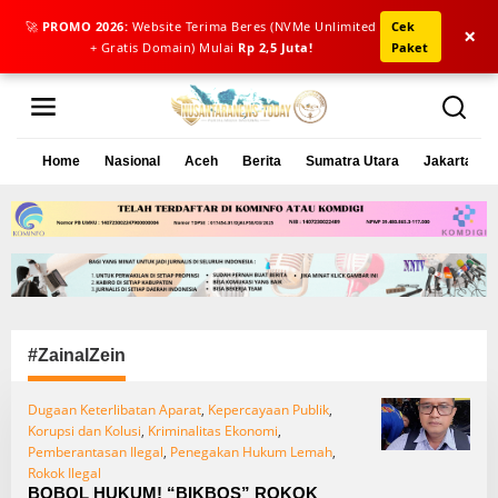
🚀
PROMO 2026:
Website Terima Beres (NVMe Unlimited
Cek
×
+ Gratis Domain) Mulai
Rp 2,5 Juta!
Paket
L
e
w
a
Home
Nasional
Aceh
Berita
Sumatra Utara
Jakarta
t
i
k
e
k
o
n
t
e
#ZainalZein
n
Dugaan Keterlibatan Aparat
,
Kepercayaan Publik
,
Korupsi dan Kolusi
,
Kriminalitas Ekonomi
,
Pemberantasan Ilegal
,
Penegakan Hukum Lemah
,
Rokok Ilegal
BOBOL HUKUM! “BIKBOS” ROKOK