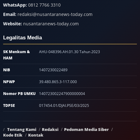
WhatsApp:
0812 7766 3310
Email:
redaksi@nusantaranews-today.com
Website:
nusantaranews-today.com
Legalitas Media
SK Menkum &
AHU-048396.AH.01.30 Tahun 2023
HAM
NIB
1407230022489
NPWP
39.480.865.3-117.000
Nomor PB UMKU
140723002247900000004
TDPSE
017454.01/DJAI.PSE/03/2025
Tentang Kami
Redaksi
Pedoman Media Siber
Kode Etik
Kontak