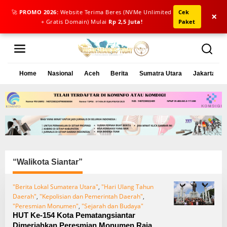
🚀
PROMO 2026:
Website Terima Beres (NVMe Unlimited
Cek
×
+ Gratis Domain) Mulai
Rp 2,5 Juta!
Paket
L
e
w
a
Home
Nasional
Aceh
Berita
Sumatra Utara
Jakarta
t
i
k
e
k
o
n
t
e
“Walikota Siantar”
n
"Berita Lokal Sumatera Utara"
,
"Hari Ulang Tahun
Daerah"
,
"Kepolisian dan Pemerintah Daerah"
,
"Peresmian Monumen"
,
"Sejarah dan Budaya"
HUT Ke-154 Kota Pematangsiantar
Dimeriahkan Peresmian Monumen Raja