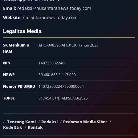
Email:
redaksi@nusantaranews-today.com
Website:
nusantaranews-today.com
Legalitas Media
SK Menkum &
AHU-048396.AH.01.30 Tahun 2023
HAM
NIB
1407230022489
NPWP
39.480.865.3-117.000
Nomor PB UMKU
140723002247900000004
TDPSE
017454.01/DJAI.PSE/03/2025
Tentang Kami
Redaksi
Pedoman Media Siber
Kode Etik
Kontak