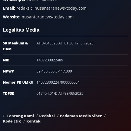
Email:
redaksi@nusantaranews-today.com
Website:
nusantaranews-today.com
Legalitas Media
SK Menkum &
AHU-048396.AH.01.30 Tahun 2023
HAM
NIB
1407230022489
NPWP
39.480.865.3-117.000
Nomor PB UMKU
140723002247900000004
TDPSE
017454.01/DJAI.PSE/03/2025
Tentang Kami
Redaksi
Pedoman Media Siber
Kode Etik
Kontak