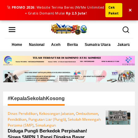
🚀
PROMO 2026:
Website Terima Beres (NVMe Unlimited
Cek
×
+ Gratis Domain) Mulai
Rp 2,5 Juta!
Paket
L
e
w
a
Home
Nasional
Aceh
Berita
Sumatra Utara
Jakarta
t
i
k
e
k
o
n
t
e
#KepalaSekolahKosong
n
Dinas Pendidikan
,
Kekosongan Jabatan
,
Ombudsman
,
Pendidikan
,
Pungutan Liar (Pungli)
,
Sekolah Menengah
Pertama (SMP)
,
Simalungun
Diduga Pungli Berkedok Perpisahan!
Siswa SMPN 1 Panei Dipaksa Bayar