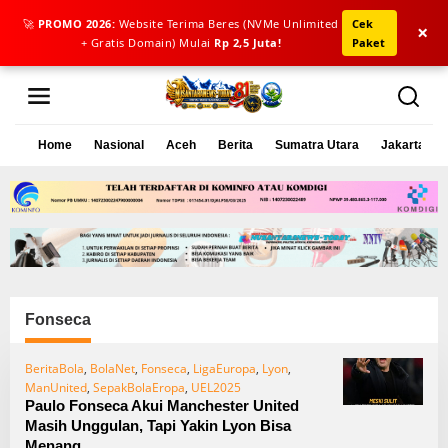
🚀
PROMO 2026:
Website Terima Beres (NVMe Unlimited
Cek
×
+ Gratis Domain) Mulai
Rp 2,5 Juta!
Paket
L
e
w
a
Home
Nasional
Aceh
Berita
Sumatra Utara
Jakarta
t
i
k
e
k
o
n
t
e
Fonseca
n
BeritaBola
,
BolaNet
,
Fonseca
,
LigaEuropa
,
Lyon
,
ManUnited
,
SepakBolaEropa
,
UEL2025
Paulo Fonseca Akui Manchester United
Masih Unggulan, Tapi Yakin Lyon Bisa
Menang