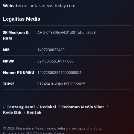
Website:
nusantaranews-today.com
Legalitas Media
SK Menkum &
AHU-048396.AH.01.30 Tahun 2023
HAM
NIB
1407230022489
NPWP
39.480.865.3-117.000
Nomor PB UMKU
140723002247900000004
TDPSE
017454.01/DJAI.PSE/03/2025
Tentang Kami
Redaksi
Pedoman Media Siber
Kode Etik
Kontak
© 2026 Nusantara News Today. Seluruh hak cipta dilindungi.
Dikelola oleh PT SCTAR Media Group