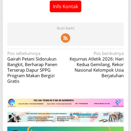
Info Kontak
Ikuti Kami
N
Pos sebelumnya
Pos berikutnya
Gairah Petani Sidorukun
Kejurnas Atletik 2026: Hari
a
Bangkit, Berharap Panen
Kedua Gemilang, Rekor
v
Terserap Dapur SPPG
Nasional Kelompok Usia
Program Makan Bergizi
Berjatuhan
i
Gratis
g
a
s
i
p
o