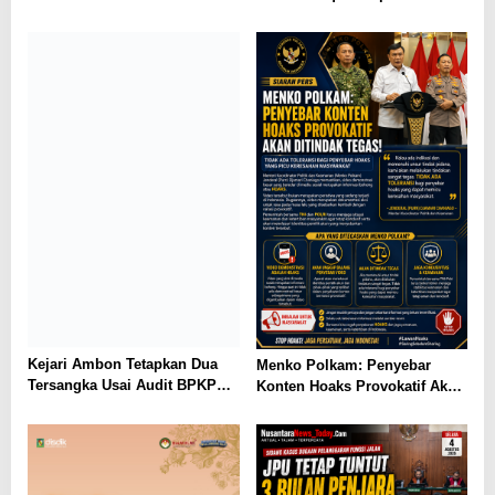
Ungkap 31 Kasus Narkotika,
Beretomidate, Bahan Baku
Amankan 37 Tersangka
Diduga dari Kamboja
Kejari Ambon Tetapkan Dua
Menko Polkam: Penyebar
Tersangka Usai Audit BPKP
Konten Hoaks Provokatif Akan
Ungkap Kerugian Negara
Ditindak Tegas
Rp18,97 Miliar di PT Dok
Waiame