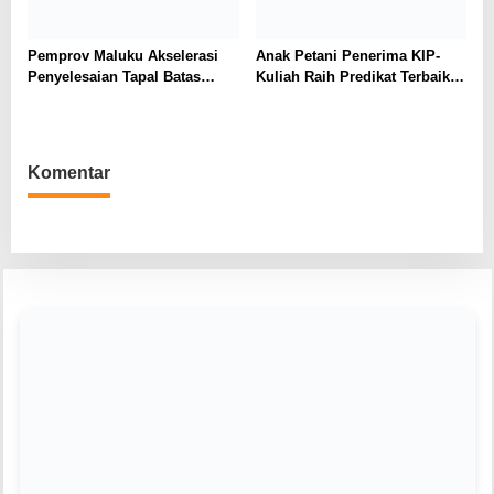
Pemprov Maluku Akselerasi
Anak Petani Penerima KIP-
Penyelesaian Tapal Batas
Kuliah Raih Predikat Terbaik
SBB-Maluku Tengah,
Pada Gelaran Wisuda Sarjana
Kemendagri Diharap Ambil
Universitas Pattimura
Alih
Komentar