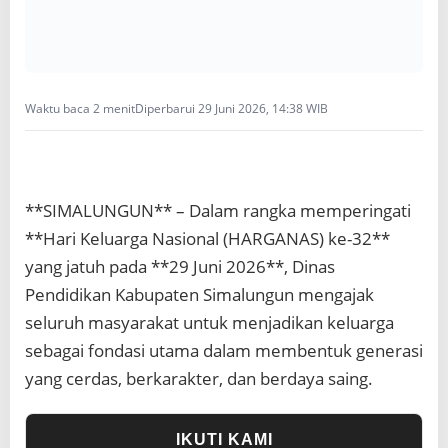
W
u
j
u
d
k
Waktu baca 2 menit
Diperbarui 29 Juni 2026, 14:38 WIB
a
n
P
e
r
**SIMALUNGUN** – Dalam rangka memperingati
a
n
**Hari Keluarga Nasional (HARGANAS) ke-32**
A
yang jatuh pada **29 Juni 2026**, Dinas
y
a
Pendidikan Kabupaten Simalungun mengajak
h
seluruh masyarakat untuk menjadikan keluarga
d
sebagai fondasi utama dalam membentuk generasi
a
l
yang cerdas, berkarakter, dan berdaya saing.
a
m
M
IKUTI KAMI
e