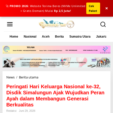
🚀
PROMO 2026:
Website Terima Beres (NVMe Unlimited
Cek
×
+ Gratis Domain) Mulai
Rp 2,5 Juta!
Paket
L
e
w
a
Home
Nasional
Aceh
Berita
Sumatra Utara
Jakarta
t
i
k
e
k
o
n
t
e
News
/
Berita utama
P
n
e
Peringati Hari Keluarga Nasional ke-32,
r
i
Disdik Simalungun Ajak Wujudkan Peran
n
Ayah dalam Membangun Generasi
g
Berkualitas
a
t
Redaksi
Juni 29, 2026