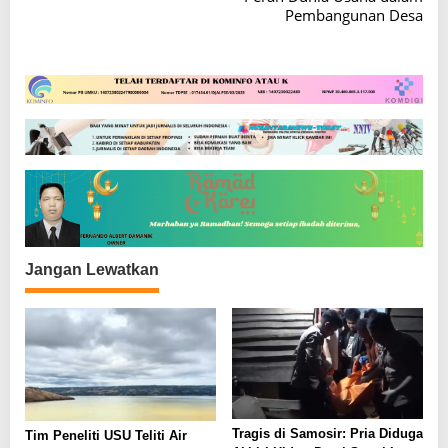
Pembangunan Desa
i
g
a
s
i
p
o
s
Jangan Lewatkan
Tragis di Samosir: Pria Diduga
Tim Peneliti USU Teliti Air