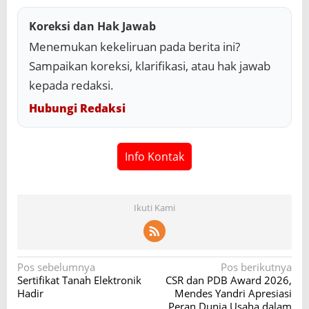
Koreksi dan Hak Jawab
Menemukan kekeliruan pada berita ini?
Sampaikan koreksi, klarifikasi, atau hak jawab
kepada redaksi.
Hubungi Redaksi
Info Kontak
Ikuti Kami
N
Pos sebelumnya
Pos berikutnya
Sertifikat Tanah Elektronik
CSR dan PDB Award 2026,
a
Hadir
Mendes Yandri Apresiasi
v
Peran Dunia Usaha dalam