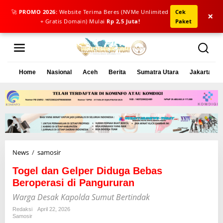
🚀
PROMO 2026:
Website Terima Beres (NVMe Unlimited
Cek
×
+ Gratis Domain) Mulai
Rp 2,5 Juta!
Paket
L
e
w
a
Home
Nasional
Aceh
Berita
Sumatra Utara
Jakarta
t
i
k
e
k
o
n
t
e
News
/
samosir
T
n
o
Togel dan Gelper Diduga Bebas
g
e
Beroperasi di Pangururan
l
Warga Desak Kapolda Sumut Bertindak
d
a
Redaksi
April 22, 2026
Samosir
n