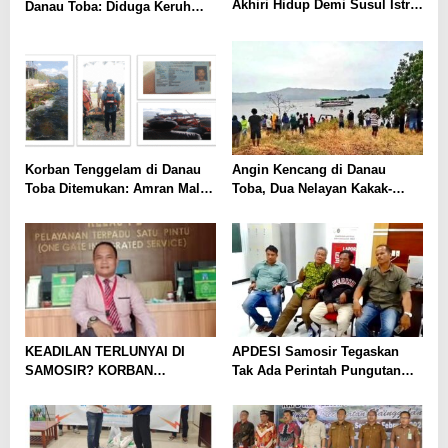
Akhiri Hidup Demi Susul Istri
Danau Toba: Diduga Keruh
yang Meninggal Sakit
Akibat Perputaran Air Dasar
dan Zat Beracun
Korban Tenggelam di Danau
Angin Kencang di Danau
Toba Ditemukan: Amran Malau
Toba, Dua Nelayan Kakak-
Ditemukan Tak Bernyawa di
Beradik Tenggelam: Satu
Perairan Tigaras
Masih Hilang
KEADILAN TERLUNYAI DI
APDESI Samosir Tegaskan
SAMOSIR? KORBAN
Tak Ada Perintah Pungutan
PENGURUSAKAN MERANA,
Uang dari Kejari dalam
POLISI TERKESAN “TUTUP
Launching Aplikasi Jaga Desa
MATA” MESKI BUKTI
MENGGUNUNG!