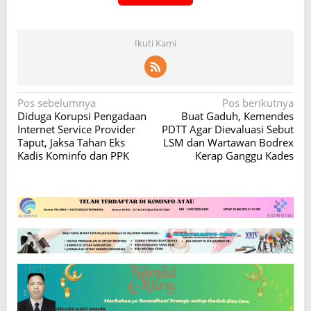
Ikuti Kami
N
Pos sebelumnya
Pos berikutnya
Diduga Korupsi Pengadaan
Buat Gaduh, Kemendes
a
Internet Service Provider
PDTT Agar Dievaluasi Sebut
v
Taput, Jaksa Tahan Eks
LSM dan Wartawan Bodrex
Kadis Kominfo dan PPK
Kerap Ganggu Kades
i
g
a
s
i
p
o
s