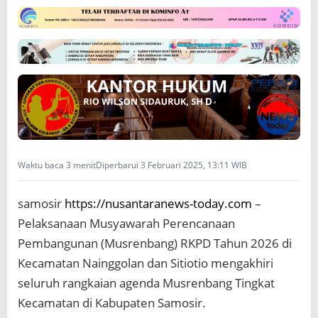
l
a
k
s
a
n
a
a
n
M
u
s
Waktu baca 3 menit
Diperbarui 3 Februari 2025, 13:11 WIB
r
e
n
samosir
https://nusantaranews-today.com
–
b
Pelaksanaan Musyawarah Perencanaan
a
Pembangunan (Musrenbang) RKPD Tahun 2026 di
n
g
Kecamatan Nainggolan dan Sitiotio mengakhiri
K
seluruh rangkaian agenda Musrenbang Tingkat
e
c
Kecamatan di Kabupaten Samosir.
a