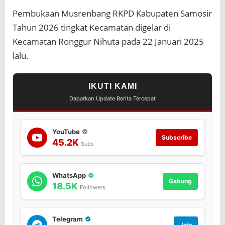
m
Pembukaan Musrenbang RKPD Kabupaten Samosir
a
t
Tahun 2026 tingkat Kecamatan digelar di
a
Kecamatan Ronggur Nihuta pada 22 Januari 2025
n
R
lalu.
K
P
D
IKUTI KAMI
K
a
Dapatkan Update Berita Tercepat
b
u
p
YouTube
a
Subscribe
45.2K
Subs
t
e
n
S
WhatsApp
Gabung
a
18.5K
Followers
m
o
s
Telegram
i
Join