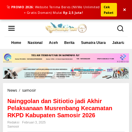
🚀
PROMO 2026:
Website Terima Beres (NVMe Unlimited
Cek
×
+ Gratis Domain) Mulai
Rp 2,5 Juta!
Paket
L
e
w
a
Home
Nasional
Aceh
Berita
Sumatra Utara
Jakarta
t
i
k
e
k
o
n
t
e
News
/
samosir
N
n
a
Nainggolan dan Sitiotio jadi Akhir
i
n
Pelaksanaan Musrenbang Kecamatan
g
RKPD Kabupaten Samosir 2026
g
Redaksi
Februari 3, 2025
o
Samosir
l