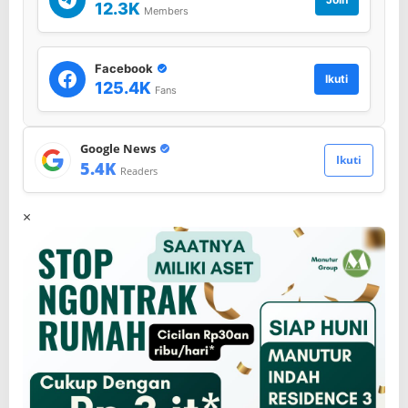
12.3K
Members
r
2
0
2
Facebook
Ikuti
6
125.4K
Fans
Google News
Ikuti
5.4K
Readers
×