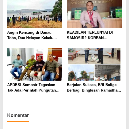
Angin Kencang di Danau
KEADILAN TERLUNYAI DI
Toba, Dua Nelayan Kakak-
SAMOSIR? KORBAN
Beradik Tenggelam: Satu
PENGURUSAKAN MERANA,
Masih Hilang
POLISI TERKESAN “TUTUP
MATA” MESKI BUKTI
MENGGUNUNG!
APDESI Samosir Tegaskan
Berjalan Sukses, BRI Balige
Tak Ada Perintah Pungutan
Berbagi Bingkisan Ramadhan
Uang dari Kejari dalam
di Tiga Titik
Launching Aplikasi Jaga Desa
Komentar