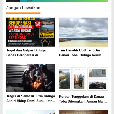
Jangan Lewatkan
Togel dan Gelper Diduga
Tim Peneliti USU Teliti Air
Bebas Beroperasi di
Danau Toba: Diduga Keruh
Pangururan
Akibat Perputaran Air Dasar
dan Zat Beracun
Tragis di Samosir: Pria Diduga
Korban Tenggelam di Danau
Akhiri Hidup Demi Susul Istri
Toba Ditemukan: Amran Malau
yang Meninggal Sakit
Ditemukan Tak Bernyawa di
Perairan Tigaras