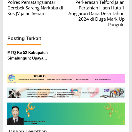
Polres Pematangsiantar
Perkerasan Telford Jalan
a
Gerebek Sarang Narkoba di
Pertanian Haen Huta 1
v
Kos JV jalan Senam
Anggaran Dana Desa Tahun
2024 di Duga Mark Up
i
Pangulu
g
a
Posting Terkait
s
MTQ Ke-52 Kabupaten
i
Simalungun: Upaya
p
Mewujudkan Generasi Qur’ani
yang Bermartabat
o
s
Jangan Lewatkan