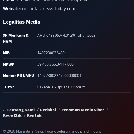
Website:
nusantaranews-today.com
Legalitas Media
SK Menkum &
AHU-048396.AH.01.30 Tahun 2023
HAM
NIB
1407230022489
NPWP
39.480.865.3-117.000
Nomor PB UMKU
140723002247900000004
TDPSE
017454.01/DJAI.PSE/03/2025
Tentang Kami
Redaksi
Pedoman Media Siber
Kode Etik
Kontak
© 2026 Nusantara News Today. Seluruh hak cipta dilindungi.