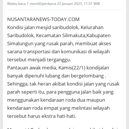
a
Waktu baca 1 menit
Diperbarui 23 Januari 2025, 11:51 WIB
k
K
a
NUSANTARANEWS-TODAY.COM
p
Kondisi jalan mesjid saribudolok, Kelurahan
i
Saribudolok, Kecamatan Silimakuta,Kabupaten
k
Simalungun yang rusak parah, membuat akses
sarana transportasi dan komunikasi di wilayah
tersebut menjadi terganggu.
Pantauan awak media, Kamis(22/1) kondijalan
banyak dipenuhi lubang dan bergelombang .
Sehingga, tak heran akibat kondisi jalan yang rusak
parah seperti itu, para pengguna jalan baik yang
menggunakan kendaraan roda dua maupun
kendaraan roda empat yang melintasi wilayah
tersebut harus ekstra hati-hati.