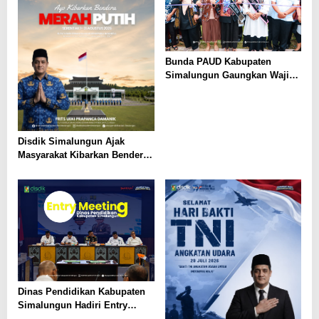
Bunda PAUD Kabupaten
Simalungun Gaungkan Wajib
Belajar 13 Tahun, PAUD Jadi
Fondasi Generasi Indonesia
Emas
Disdik Simalungun Ajak
Masyarakat Kibarkan Bendera
Merah Putih Sepanjang
Agustus 2026
Dinas Pendidikan Kabupaten
Simalungun Hadiri Entry
Meeting di Kejaksaan Negeri