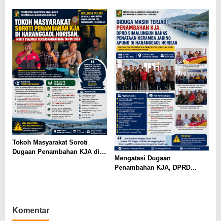
Ekspor Tilapia Haranggaol,
Minim, Kesepakatan Strategis
AMPH dan Dearma Tegaskan
Terwujud
Penataan Harus Mengacu Data
2023
Tokoh Masyarakat Soroti
Dugaan Penambahan KJA di
Mengatasi Dugaan
Haranggaol Horisan, Desak
Penambahan KJA, DPRD
Evaluasi Berbasis Data 2023
Simalungun Bahas Penataan
Keramba Jaring Apung di
Haranggaol Horisan
Komentar