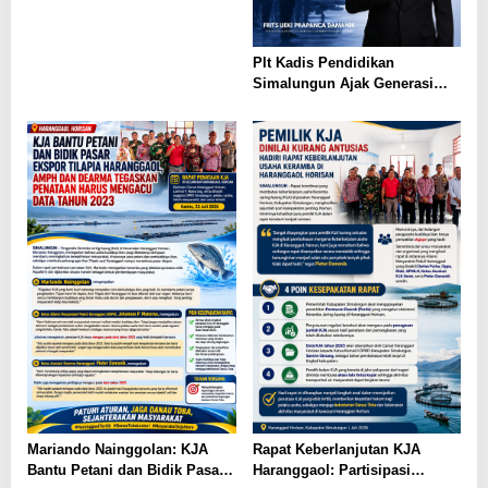
Simalungun, Perkuat Sinergi
dan Tata Kelola Pemerintahan
Plt Kadis Pendidikan
Simalungun Ajak Generasi
Muda Teladani Semangat
Pengabdian TNI AU di Hari
Bakti ke-79
Mariando Nainggolan: KJA
Rapat Keberlanjutan KJA
Bantu Petani dan Bidik Pasar
Haranggaol: Partisipasi