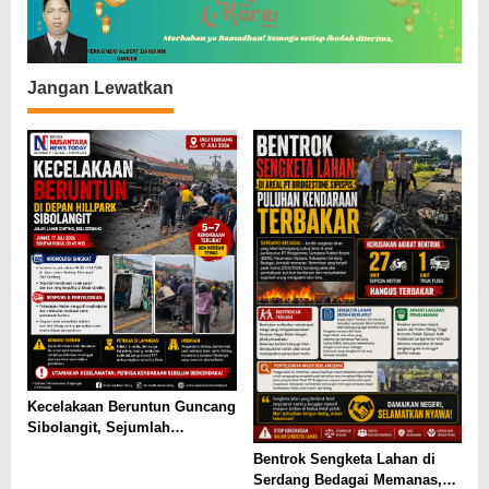
o
s
Jangan Lewatkan
Kecelakaan Beruntun Guncang
Sibolangit, Sejumlah
Kendaraan Ringsek dan
Bentrok Sengketa Lahan di
Korban Dievakuasi
Serdang Bedagai Memanas,