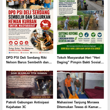
DPD PSI Deli Serdang Riki
Tokoh Masyarakat Heri “Heri
Nelson Barus Sembelih dan
Daging” Pimpin Bakti Sosial
Bagikan Hewan Kurban ke
dan Gotong Royong Jalan
Masyarakat
Tani, Dihadiri Calon Kades St.
Benget Sihombing Nomor
Urut 2
Patroli Gabungan Antisipasi
Mahasiswi Tanjung Morawa
Kejahatan 3C
Ditemukan Tewas di Kamar