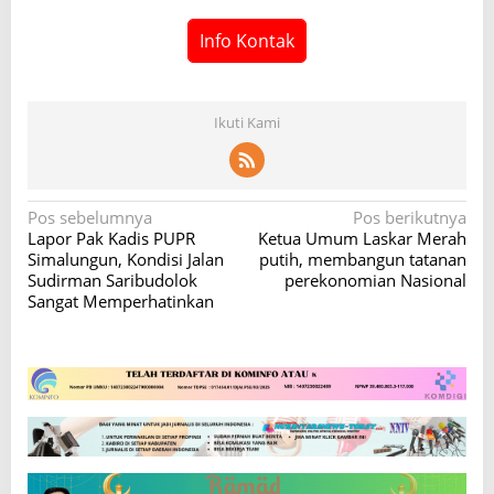
Info Kontak
Ikuti Kami
N
Pos sebelumnya
Pos berikutnya
Lapor Pak Kadis PUPR
Ketua Umum Laskar Merah
a
Simalungun, Kondisi Jalan
putih, membangun tatanan
v
Sudirman Saribudolok
perekonomian Nasional
Sangat Memperhatinkan
i
g
a
s
i
p