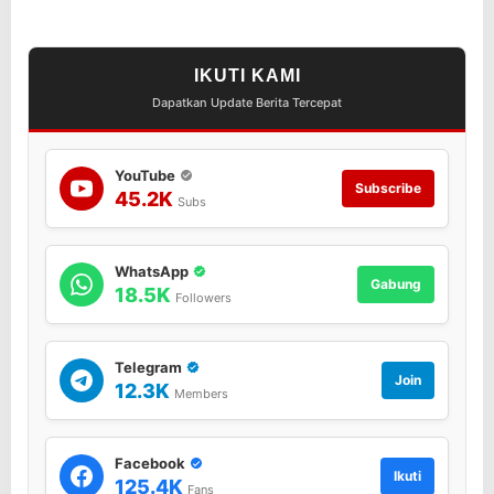
u
d
a
n
IKUTI KAMI
M
Dapatkan Update Berita Tercepat
u
s
n
a
YouTube
Subscribe
h
45.2K
Subs
k
a
n
WhatsApp
B
Gabung
18.5K
Followers
a
r
a
k
Telegram
Join
12.3K
Members
Facebook
Ikuti
125.4K
Fans