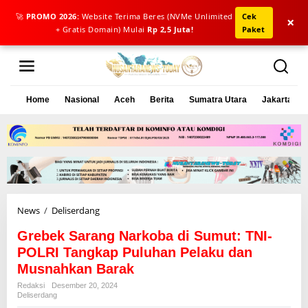
🚀
PROMO 2026:
Website Terima Beres (NVMe Unlimited
Cek
×
+ Gratis Domain) Mulai
Rp 2,5 Juta!
Paket
L
e
w
a
Home
Nasional
Aceh
Berita
Sumatra Utara
Jakarta
t
i
k
e
k
o
n
t
e
News
/
Deliserdang
G
n
r
Grebek Sarang Narkoba di Sumut: TNI-
e
b
POLRI Tangkap Puluhan Pelaku dan
e
Musnahkan Barak
k
Redaksi
Desember 20, 2024
S
Deliserdang
a