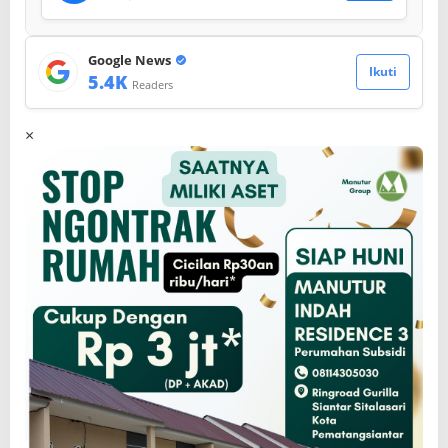
Google News
Ikuti
5.4K
Readers
×