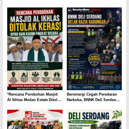
Puluhan Kendaraan Terbakar
dan Korban Luka
*Rencana Perobohan Masjid
Bersinergi Cegah Peredaran
Al Ikhlas Medan Estate Ditolak
Narkoba, BNNK Deli Serdang
Keras, DPRD dan KAUMI
Gandeng Forkopimda Gelar
Angkat Bicara*
Razia Gabungan Tempat
Hiburan Malam — 12
Pengunjung Dinyatakan
Positif Menggunakan Narkoba