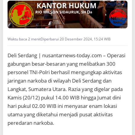
O
L
R
I
T
a
Waktu baca 2 menit
Diperbarui 20 Desember 2024, 15:24 WIB
n
g
k
Deli Serdang | nusantarnews-today.com – Operasi
a
p
gabungan besar-besaran yang melibatkan 300
P
personel TNI-Polri berhasil mengungkap aktivitas
u
jaringan narkoba di wilayah Deli Serdang dan
l
u
Langkat, Sumatera Utara. Razia yang digelar pada
h
Kamis (20/12) pukul 14.00 WIB hingga Jumat dini
a
n
hari pukul 02.00 WIB ini menyasar enam lokasi
P
utama yang diketahui menjadi pusat aktivitas
e
l
peredaran narkoba.
a
k