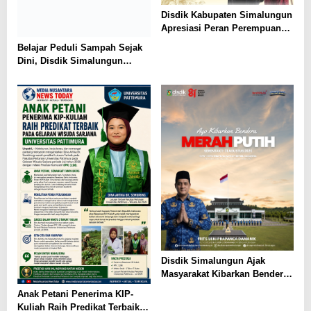
Disdik Kabupaten Simalungun
Apresiasi Peran Perempuan
dalam Pendidikan di Hari
Belajar Peduli Sampah Sejak
Dharma Wanita Nasional 2026
Dini, Disdik Simalungun
Perkuat Pendidikan Karakter
Berwawasan Lingkungan
Disdik Simalungun Ajak
Masyarakat Kibarkan Bendera
Merah Putih Sepanjang
Anak Petani Penerima KIP-
Agustus 2026
Kuliah Raih Predikat Terbaik