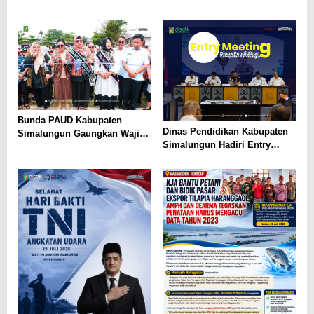
Pada Gelaran Wisuda Sarjana
Universitas Pattimura
Bunda PAUD Kabupaten
Dinas Pendidikan Kabupaten
Simalungun Gaungkan Wajib
Simalungun Hadiri Entry
Belajar 13 Tahun, PAUD Jadi
Meeting di Kejaksaan Negeri
Fondasi Generasi Indonesia
Simalungun, Perkuat Sinergi
Emas
dan Tata Kelola Pemerintahan