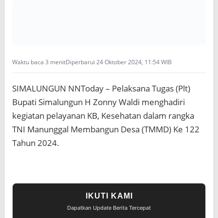
a
n
K
B
,
K
Waktu baca 3 menit
Diperbarui 24 Oktober 2024, 11:54 WIB
e
s
e
SIMALUNGUN NNToday – Pelaksana Tugas (Plt)
h
Bupati Simalungun H Zonny Waldi menghadiri
a
t
kegiatan pelayanan KB, Kesehatan dalam rangka
a
TNI Manunggal Membangun Desa (TMMD) Ke 122
n
D
Tahun 2024.
a
l
a
m
R
a
IKUTI KAMI
n
Dapatkan Update Berita Tercepat
g