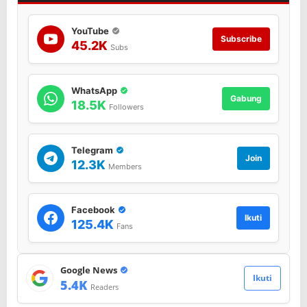
k
a
T
YouTube
Subscribe
M
45.2K
Subs
M
D
k
WhatsApp
e
Gabung
18.5K
Followers
1
2
2
T
Telegram
Join
a
12.3K
Members
h
u
n
Facebook
2
Ikuti
125.4K
0
Fans
2
4
.
Google News
Ikuti
5.4K
Readers