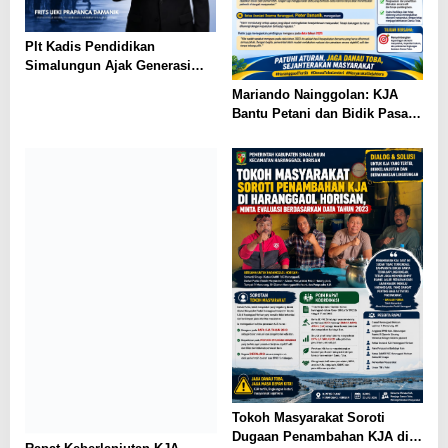
Plt Kadis Pendidikan
Simalungun Ajak Generasi
Muda Teladani Semangat
Mariando Nainggolan: KJA
Pengabdian TNI AU di Hari
Bantu Petani dan Bidik Pasar
Bakti ke-79
Ekspor Tilapia Haranggaol,
AMPH dan Dearma Tegaskan
Penataan Harus Mengacu Data
2023
Tokoh Masyarakat Soroti
Dugaan Penambahan KJA di