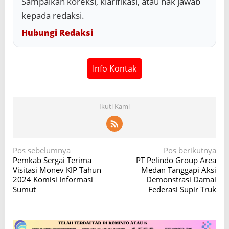
Sampaikan koreksi, klarifikasi, atau hak jawab
kepada redaksi.
Hubungi Redaksi
Info Kontak
Ikuti Kami
N
Pos sebelumnya
Pos berikutnya
Pemkab Sergai Terima
PT Pelindo Group Area
a
Visitasi Monev KIP Tahun
Medan Tanggapi Aksi
v
2024 Komisi Informasi
Demonstrasi Damai
Sumut
Federasi Supir Truk
i
g
a