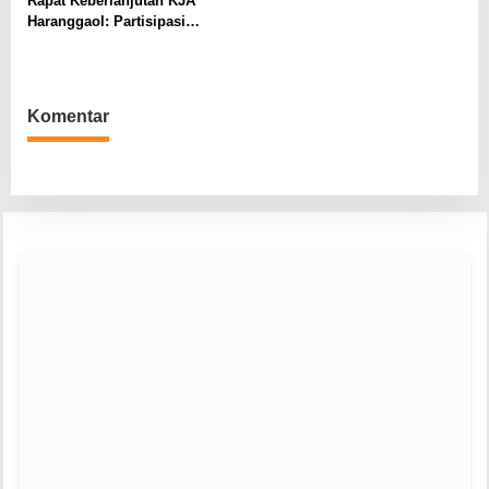
Rapat Keberlanjutan KJA
Haranggaol Horisan, Desak
Haranggaol: Partisipasi
Evaluasi Berbasis Data 2023
Minim, Kesepakatan Strategis
Terwujud
Komentar