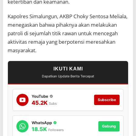
ketertiban dan keamanan.
"
A
s
Kapolres Simalungun, AKBP Choky Sentosa Meliala,
m
menegaskan bahwa pihaknya akan melakukan
a
r
patroli di sejumlah titik rawan untuk mencegah
a
aktivitas remaja yang berpotensi meresahkan
S
u
masyarakat.
b
u
h
IKUTI KAMI
"
Dapatkan Update Berita Tercepat
YouTube
Subscribe
45.2K
Subs
WhatsApp
Gabung
18.5K
Followers