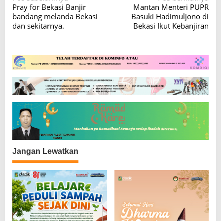
Pray for Bekasi Banjir
Mantan Menteri PUPR
a
bandang melanda Bekasi
Basuki Hadimuljono di
v
dan sekitarnya.
Bekasi Ikut Kebanjiran
i
g
a
s
i
p
o
s
Jangan Lewatkan