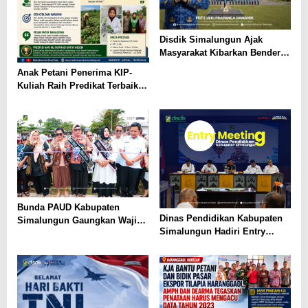
Disdik Simalungun Ajak
Masyarakat Kibarkan Bendera
Merah Putih Sepanjang
Anak Petani Penerima KIP-
Agustus 2026
Kuliah Raih Predikat Terbaik
Pada Gelaran Wisuda Sarjana
Universitas Pattimura
Bunda PAUD Kabupaten
Dinas Pendidikan Kabupaten
Simalungun Gaungkan Wajib
Simalungun Hadiri Entry
Belajar 13 Tahun, PAUD Jadi
Meeting di Kejaksaan Negeri
Fondasi Generasi Indonesia
Simalungun, Perkuat Sinergi
Emas
dan Tata Kelola Pemerintahan