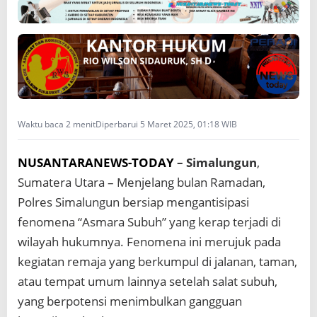
g
a
n
T
o
k
o
h
M
Waktu baca 2 menit
Diperbarui 5 Maret 2025, 01:18 WIB
a
s
y
NUSANTARANEWS-TODAY
– Simalungun
,
a
Sumatera Utara – Menjelang bulan Ramadan,
r
Polres Simalungun bersiap mengantisipasi
a
k
fenomena “Asmara Subuh” yang kerap terjadi di
a
wilayah hukumnya. Fenomena ini merujuk pada
t
C
kegiatan remaja yang berkumpul di jalanan, taman,
e
atau tempat umum lainnya setelah salat subuh,
g
a
yang berpotensi menimbulkan gangguan
h