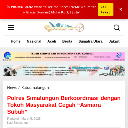
🚀
PROMO 2026:
Website Terima Beres (NVMe Unlimited
Cek
×
+ Gratis Domain) Mulai
Rp 2,5 Juta!
Paket
L
e
w
a
Home
Nasional
Aceh
Berita
Sumatra Utara
Jakarta
t
i
k
e
k
o
n
t
e
News
/
Kab.simalungun
P
n
o
Polres Simalungun Berkoordinasi dengan
l
r
Tokoh Masyarakat Cegah “Asmara
e
Subuh”
s
Redaksi
Maret 5, 2025
S
Kab.simalungun
i