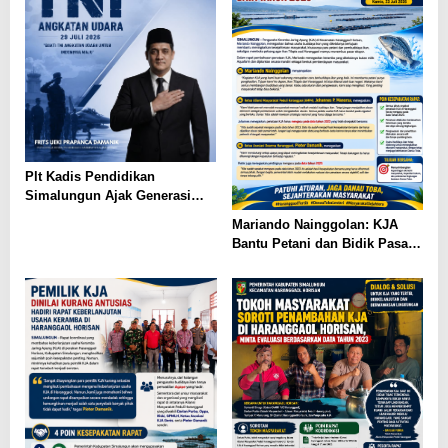
Plt Kadis Pendidikan
Simalungun Ajak Generasi
Muda Teladani Semangat
Mariando Nainggolan: KJA
Pengabdian TNI AU di Hari
Bantu Petani dan Bidik Pasar
Bakti ke-79
Ekspor Tilapia Haranggaol,
AMPH dan Dearma Tegaskan
Penataan Harus Mengacu Data
2023