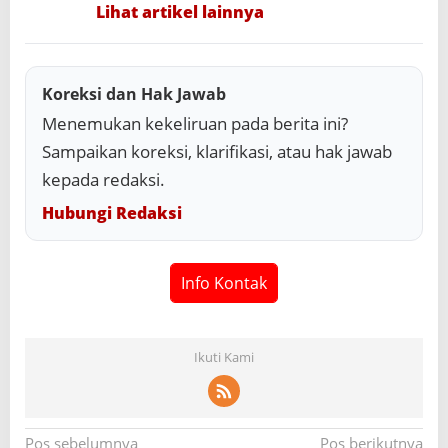
Lihat artikel lainnya
Koreksi dan Hak Jawab
Menemukan kekeliruan pada berita ini?
Sampaikan koreksi, klarifikasi, atau hak jawab
kepada redaksi.
Hubungi Redaksi
Info Kontak
Ikuti Kami
N
Pos sebelumnya
Pos berikutnya