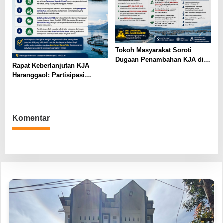
Tokoh Masyarakat Soroti
Dugaan Penambahan KJA di
Rapat Keberlanjutan KJA
Haranggaol Horisan, Desak
Haranggaol: Partisipasi
Evaluasi Berbasis Data 2023
Minim, Kesepakatan Strategis
Terwujud
Komentar