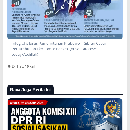
Infografis Jurus Pemerintahan Prabowo – Gibran Capai
Pertumbuhan Ekonomi 8 Persen. (nusantaranews-
today/Abdillah)
👁️ Dilihat:
10
kali
Baca Juga Berita Ini