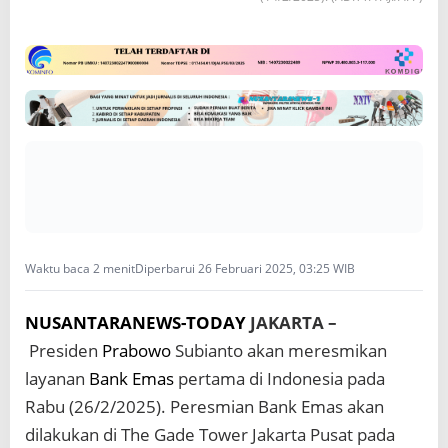
I
n
d
o
n
e
s
i
a
H
a
r
i
I
Waktu baca 2 menit
Diperbarui 26 Februari 2025, 03:25 WIB
n
i
NUSANTARANEWS-TODAY
JAKARTA –
Presiden
Prabowo
Subianto akan meresmikan
layanan
Bank Emas
pertama di Indonesia pada
Rabu (26/2/2025). Peresmian Bank Emas akan
dilakukan di The Gade Tower Jakarta Pusat pada