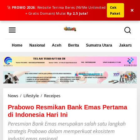
🚀
PROMO 2026:
Website Terima Beres (NVMe Unlimited
Cek
×
+ Gratis Domain) Mulai
Rp 2,5 Juta!
Paket
L
e
w
a
Home
Nasional
Aceh
Berita
Sumatra Utara
Jakarta
t
i
k
e
k
o
n
t
e
News
/
Lifestyle
/
Receipes
P
n
r
Prabowo Resmikan Bank Emas Pertama
a
b
di Indonesia Hari Ini
o
Peresmian Bank Emas merupakan salah satu langkah
w
strategis Prabowo dalam memperkuat ekosistem
o
R
industri emas nasional.