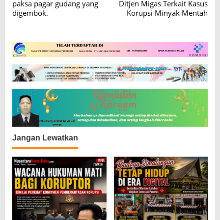
a
paksa pagar gudang yang
Ditjen Migas Terkait Kasus
v
digembok.
Korupsi Minyak Mentah
i
g
a
s
i
p
o
s
Jangan Lewatkan