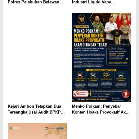
Polres Pelabuhan Belawan
Industri Liquid Vape
Ungkap 31 Kasus Narkotika,
Beretomidate, Bahan Baku
Amankan 37 Tersangka
Diduga dari Kamboja
Kejari Ambon Tetapkan Dua
Menko Polkam: Penyebar
Tersangka Usai Audit BPKP
Konten Hoaks Provokatif Akan
Ungkap Kerugian Negara
Ditindak Tegas
Rp18,97 Miliar di PT Dok
Waiame