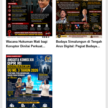
Wacana Hukuman Mati bagi
Budaya Simalungun di Tengah
Koruptor Dinilai Perkuat
Arus Digital: Pegiat Budaya
Komitmen Pemberantasan
dan AGENSI Ajak Generasi
Korupsi
Muda Menjaga Identitas
Leluhur