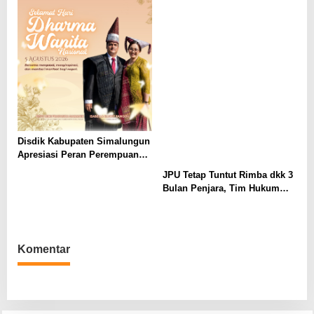
Disdik Kabupaten Simalungun
Apresiasi Peran Perempuan
dalam Pendidikan di Hari
JPU Tetap Tuntut Rimba dkk 3
Dharma Wanita Nasional 2026
Bulan Penjara, Tim Hukum
Minta Majelis Hakim Vonis
Bebas
Komentar