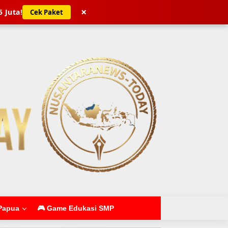
×
5 Juta!
Cek Paket
Papua
🎮 Game Edukasi SMP