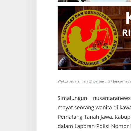
P
r
o
f
e
s
i
o
n
a
l
Waktu baca 2 menit
Diperbarui 27 Januari 20
Simalungun | nusantaranews-
mayat seorang wanita di kawa
Pematang Tanah Jawa, Kabupat
dalam Laporan Polisi Nomor L