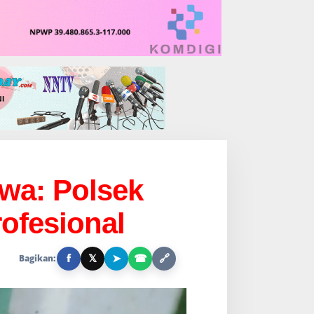
wa: Polsek
ofesional
f
𝕏
➤
☎
🔗
Bagikan: