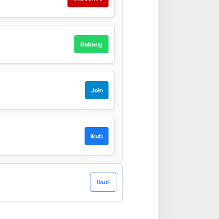
Gabung
Join
Ikuti
Ikuti