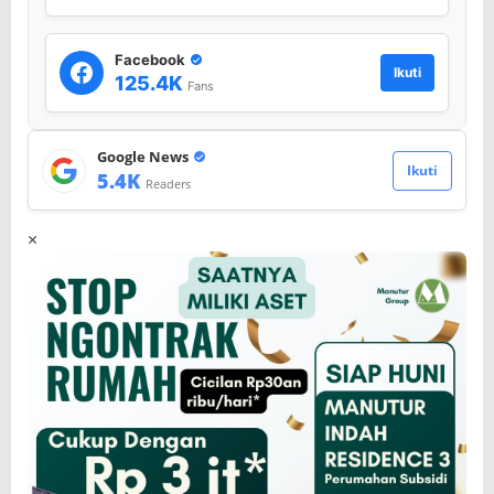
o
t
o
Facebook
Ikuti
r
125.4K
Fans
Google News
Ikuti
5.4K
Readers
×