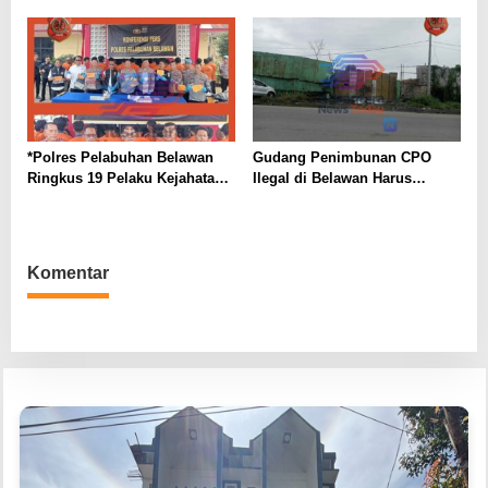
SEMENTARA
*Polres Pelabuhan Belawan
Gudang Penimbunan CPO
Ringkus 19 Pelaku Kejahatan,
Ilegal di Belawan Harus
Mulai dari Begal, Narkoba,
Dihentikan
hingga Pencabulan Anak*
Komentar