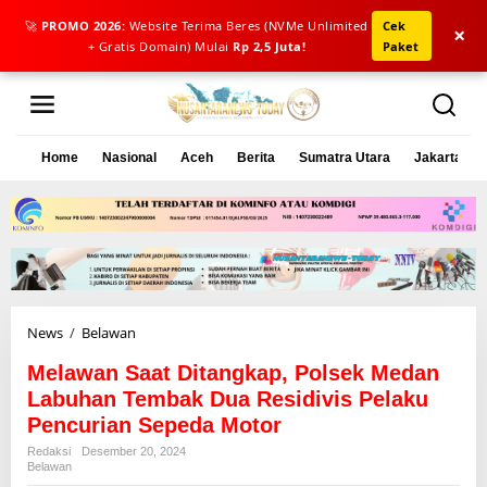
🚀
PROMO 2026:
Website Terima Beres (NVMe Unlimited
Cek
×
+ Gratis Domain) Mulai
Rp 2,5 Juta!
Paket
L
e
w
a
Home
Nasional
Aceh
Berita
Sumatra Utara
Jakarta
t
i
k
e
k
o
n
t
e
News
/
Belawan
M
n
e
Melawan Saat Ditangkap, Polsek Medan
l
a
Labuhan Tembak Dua Residivis Pelaku
w
Pencurian Sepeda Motor
a
Redaksi
Desember 20, 2024
n
Belawan
S