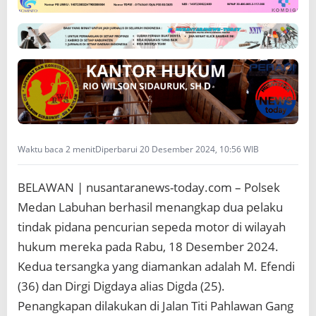
L
a
b
u
h
a
n
T
e
m
b
Waktu baca 2 menit
Diperbarui 20 Desember 2024, 10:56 WIB
a
k
BELAWAN | nusantaranews-today.com – Polsek
D
u
Medan Labuhan berhasil menangkap dua pelaku
a
tindak pidana pencurian sepeda motor di wilayah
R
e
hukum mereka pada Rabu, 18 Desember 2024.
s
Kedua tersangka yang diamankan adalah M. Efendi
i
d
(36) dan Dirgi Digdaya alias Digda (25).
i
Penangkapan dilakukan di Jalan Titi Pahlawan Gang
v