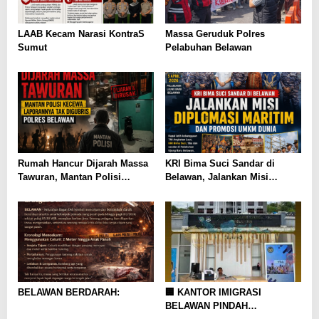
LAAB Kecam Narasi KontraS
Massa Geruduk Polres
Sumut
Pelabuhan Belawan
Rumah Hancur Dijarah Massa
KRI Bima Suci Sandar di
Tawuran, Mantan Polisi
Belawan, Jalankan Misi
Kecewa Laporannya Tak
Diplomasi Maritim dan
Digubris Polres Belawan
Promosi UMKM Dunia
BELAWAN BERDARAH:
🏢 KANTOR IMIGRASI
BELAWAN PINDAH