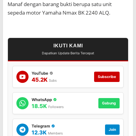
i
Manaf dengan barang bukti berupa satu unit
s
sepeda motor Yamaha Nmax BK 2240 ALQ.
P
e
l
a
k
u
IKUTI KAMI
P
Dapatkan Update Berita Tercepat
e
n
c
u
YouTube
r
Subscribe
45.2K
Subs
i
a
n
WhatsApp
S
Gabung
18.5K
e
Followers
p
e
d
Telegram
a
Join
12.3K
Members
M