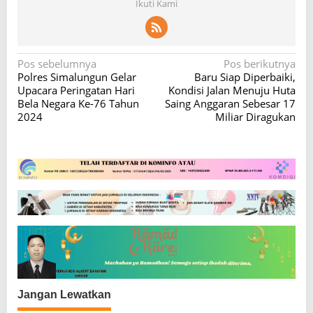
Ikuti Kami
N
Pos sebelumnya
Pos berikutnya
Polres Simalungun Gelar
Baru Siap Diperbaiki,
a
Upacara Peringatan Hari
Kondisi Jalan Menuju Huta
v
Bela Negara Ke-76 Tahun
Saing Anggaran Sebesar 17
2024
Miliar Diragukan
i
g
a
s
i
p
o
s
Jangan Lewatkan