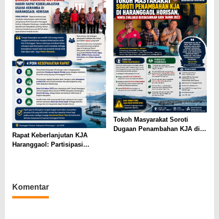
2023
Tokoh Masyarakat Soroti
Dugaan Penambahan KJA di
Rapat Keberlanjutan KJA
Haranggaol Horisan, Desak
Haranggaol: Partisipasi
Evaluasi Berbasis Data 2023
Minim, Kesepakatan Strategis
Terwujud
Komentar