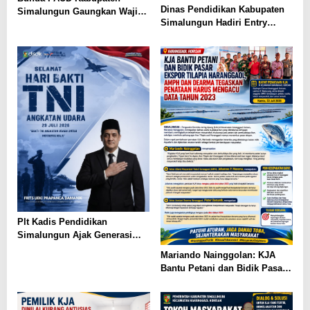
Dinas Pendidikan Kabupaten
Simalungun Gaungkan Wajib
Simalungun Hadiri Entry
Belajar 13 Tahun, PAUD Jadi
Meeting di Kejaksaan Negeri
Fondasi Generasi Indonesia
Simalungun, Perkuat Sinergi
Emas
dan Tata Kelola Pemerintahan
Plt Kadis Pendidikan
Simalungun Ajak Generasi
Muda Teladani Semangat
Mariando Nainggolan: KJA
Pengabdian TNI AU di Hari
Bantu Petani dan Bidik Pasar
Bakti ke-79
Ekspor Tilapia Haranggaol,
AMPH dan Dearma Tegaskan
Penataan Harus Mengacu Data