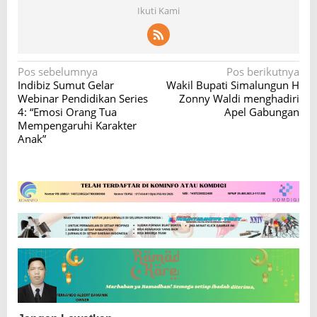
Ikuti Kami
N
Pos sebelumnya
Pos berikutnya
Indibiz Sumut Gelar
Wakil Bupati Simalungun H
a
Webinar Pendidikan Series
Zonny Waldi menghadiri
v
4: “Emosi Orang Tua
Apel Gabungan
Mempengaruhi Karakter
i
Anak”
g
a
s
i
p
o
s