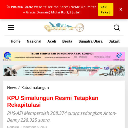
🚀
PROMO 2026:
Website Terima Beres (NVMe Unlimited
Cek
×
+ Gratis Domain) Mulai
Rp 2,5 Juta!
Paket
L
e
w
a
Home
Nasional
Aceh
Berita
Sumatra Utara
Jakarta
t
i
k
e
k
o
n
t
e
News
/
Kab.simalungun
K
n
P
KPU Simalungun Resmi Tetapkan
U
S
Rekapitulasi
i
RHS-AZI Memperoleh 208.374 suara sedangkan Anton-
m
Benny 228.925 suara.
a
l
Redaksi
Desember 5, 2024