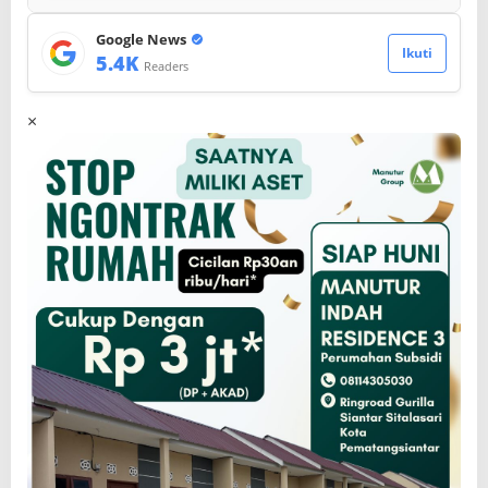
Google News
Ikuti
5.4K
Readers
×