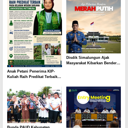
Disdik Simalungun Ajak
Masyarakat Kibarkan Bendera
Merah Putih Sepanjang
Anak Petani Penerima KIP-
Agustus 2026
Kuliah Raih Predikat Terbaik
Pada Gelaran Wisuda Sarjana
Universitas Pattimura
Bunda PAUD Kabupaten