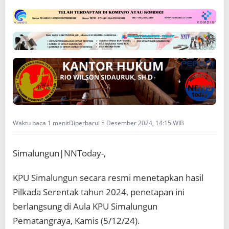
t
u
l
a
s
i
Waktu baca 1 menit
Diperbarui 5 Desember 2024, 14:15 WIB
Simalungun|NNToday-,
KPU Simalungun secara resmi menetapkan hasil
Pilkada Serentak tahun 2024, penetapan ini
berlangsung di Aula KPU Simalungun
Pematangraya, Kamis (5/12/24).