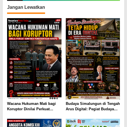
Jangan Lewatkan
Wacana Hukuman Mati bagi
Budaya Simalungun di Tengah
Koruptor Dinilai Perkuat
Arus Digital: Pegiat Budaya
Komitmen Pemberantasan
dan AGENSI Ajak Generasi
Korupsi
Muda Menjaga Identitas
Leluhur