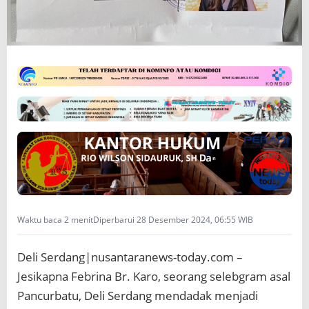
n
k
e
P
o
l
d
a
S
u
m
u
t
T
e
r
Waktu baca 2 menit
Diperbarui 28 Desember 2024, 06:55 WIB
k
a
i
Deli Serdang|nusantaranews-today.com –
t
K
Jesikapna Febrina Br. Karo, seorang selebgram asal
a
Pancurbatu, Deli Serdang mendadak menjadi
s