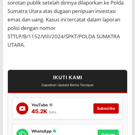
sorotan publik setelah dirinya dilaporkan ke Polda
u
s
Sumatra Utara atas dugaan penipuan investasi
I
emas dan uang. Kasus ini tercatat dalam laporan
n
v
polisi dengan nomor
e
STTLP/B/1152/VIII/2024/SPKT/POLDA SUMATRA
s
t
UTARA.
a
s
i
B
o
d
IKUTI KAMI
o
Dapatkan Update Berita Tercepat
n
g
YouTube
Subscribe
45.2K
Subs
WhatsApp
Gabung