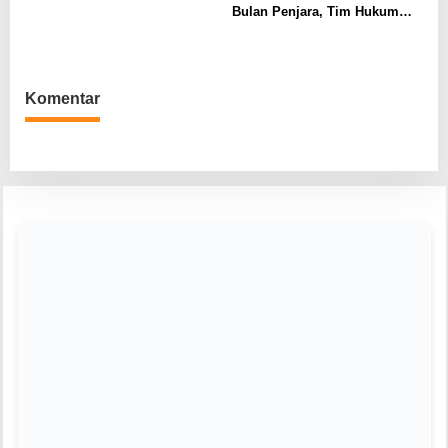
Dharma Wanita Nasional 2026
Bulan Penjara, Tim Hukum
Minta Majelis Hakim Vonis
Bebas
Komentar