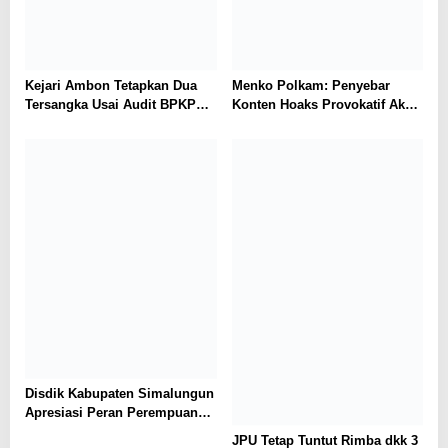
Kejari Ambon Tetapkan Dua
Menko Polkam: Penyebar
Tersangka Usai Audit BPKP
Konten Hoaks Provokatif Akan
Ungkap Kerugian Negara
Ditindak Tegas
Rp18,97 Miliar di PT Dok
Waiame
Disdik Kabupaten Simalungun
Apresiasi Peran Perempuan
dalam Pendidikan di Hari
JPU Tetap Tuntut Rimba dkk 3