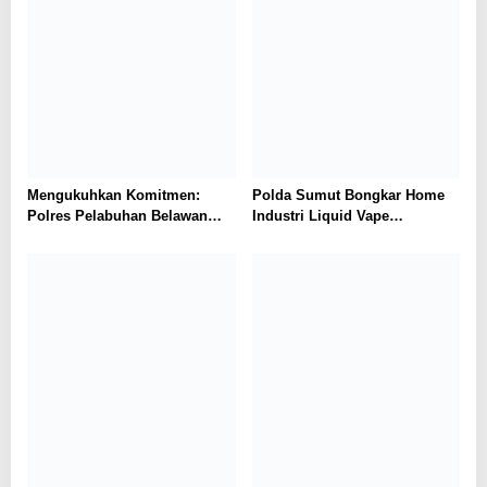
Mengukuhkan Komitmen:
Polda Sumut Bongkar Home
Polres Pelabuhan Belawan
Industri Liquid Vape
Ungkap 31 Kasus Narkotika,
Beretomidate, Bahan Baku
Amankan 37 Tersangka
Diduga dari Kamboja