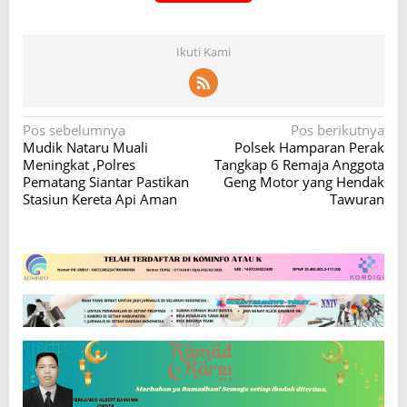
Ikuti Kami
N
Pos sebelumnya
Pos berikutnya
Mudik Nataru Muali
Polsek Hamparan Perak
a
Meningkat ,Polres
Tangkap 6 Remaja Anggota
v
Pematang Siantar Pastikan
Geng Motor yang Hendak
Stasiun Kereta Api Aman
Tawuran
i
g
a
s
i
p
o
s