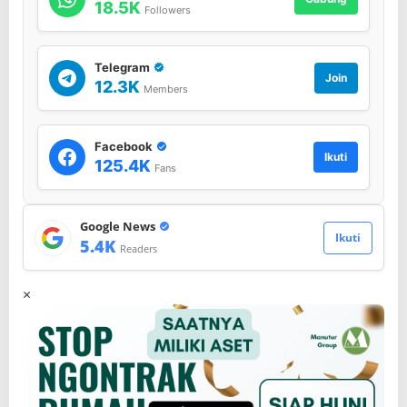
18.5K
Followers
Telegram
Join
12.3K
Members
Facebook
Ikuti
125.4K
Fans
Google News
Ikuti
5.4K
Readers
×