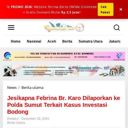
🚀
PROMO 2026:
Website Terima Beres (NVMe Unlimited
Cek
×
+ Gratis Domain) Mulai
Rp 2,5 Juta!
Paket
L
e
w
a
Home
Nasional
Aceh
Berita
Sumatra Utara
Jakarta
t
i
k
e
k
o
n
t
e
News
/
Berita utama
J
n
e
Jesikapna Febrina Br. Karo Dilaporkan ke
s
i
Polda Sumut Terkait Kasus Investasi
k
Bodong
a
Redaksi
Desember 28, 2024
p
Berita Utama
n