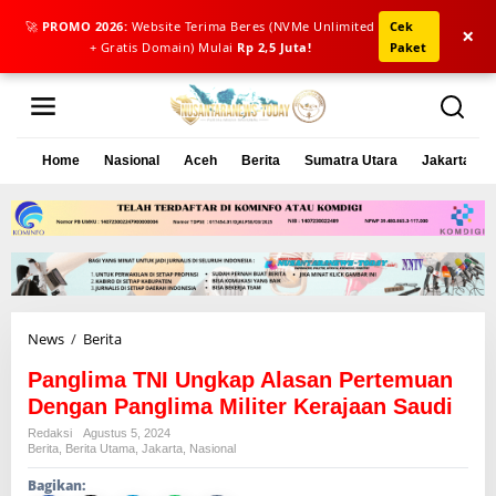
🚀
PROMO 2026:
Website Terima Beres (NVMe Unlimited
Cek
×
+ Gratis Domain) Mulai
Rp 2,5 Juta!
Paket
L
e
w
a
Home
Nasional
Aceh
Berita
Sumatra Utara
Jakarta
t
i
k
e
k
o
n
t
e
News
/
Berita
P
n
a
Panglima TNI Ungkap Alasan Pertemuan
n
g
Dengan Panglima Militer Kerajaan Saudi
l
Redaksi
Agustus 5, 2024
i
Berita
,
Berita Utama
,
Jakarta
,
Nasional
m
Bagikan:
a