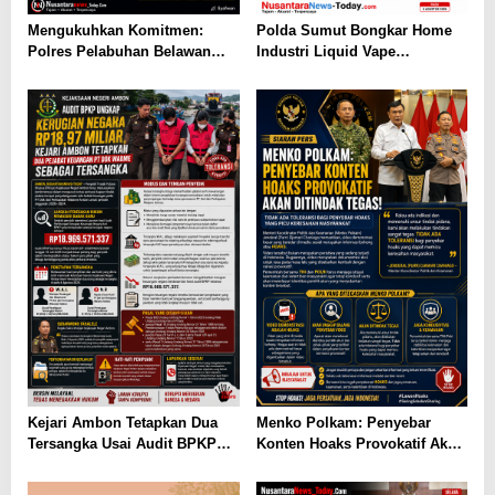
Mengukuhkan Komitmen:
Polda Sumut Bongkar Home
Polres Pelabuhan Belawan
Industri Liquid Vape
Ungkap 31 Kasus Narkotika,
Beretomidate, Bahan Baku
Amankan 37 Tersangka
Diduga dari Kamboja
Kejari Ambon Tetapkan Dua
Menko Polkam: Penyebar
Tersangka Usai Audit BPKP
Konten Hoaks Provokatif Akan
Ungkap Kerugian Negara
Ditindak Tegas
Rp18,97 Miliar di PT Dok