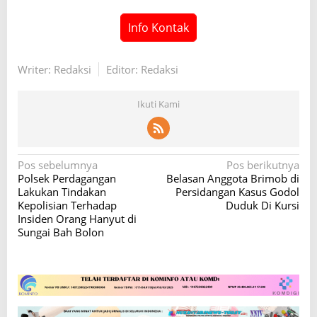
Info Kontak
Writer: Redaksi
Editor: Redaksi
Ikuti Kami
N
Pos sebelumnya
Pos berikutnya
Polsek Perdagangan
Belasan Anggota Brimob di
a
Lakukan Tindakan
Persidangan Kasus Godol
v
Kepolisian Terhadap
Duduk Di Kursi
Insiden Orang Hanyut di
i
Sungai Bah Bolon
g
a
s
i