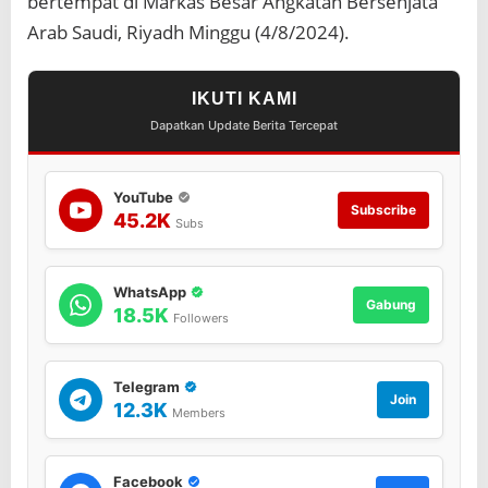
bertempat di Markas Besar Angkatan Bersenjata
r
a
Arab Saudi, Riyadh Minggu (4/8/2024).
j
a
a
IKUTI KAMI
n
Dapatkan Update Berita Tercepat
S
a
u
d
YouTube
Subscribe
i
45.2K
Subs
WhatsApp
Gabung
18.5K
Followers
Telegram
Join
12.3K
Members
Facebook