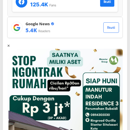
Ikuti
125.4K
Fans
Google News
Ikuti
5.4K
Readers
×