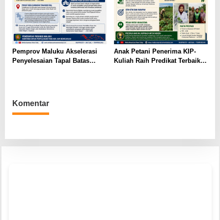
Pemprov Maluku Akselerasi
Anak Petani Penerima KIP-
Penyelesaian Tapal Batas
Kuliah Raih Predikat Terbaik
SBB-Maluku Tengah,
Pada Gelaran Wisuda Sarjana
Kemendagri Diharap Ambil
Universitas Pattimura
Alih
Komentar