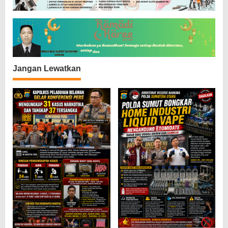
p
o
s
Jangan Lewatkan