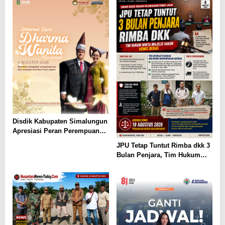
Waiame
Disdik Kabupaten Simalungun
Apresiasi Peran Perempuan
dalam Pendidikan di Hari
JPU Tetap Tuntut Rimba dkk 3
Dharma Wanita Nasional 2026
Bulan Penjara, Tim Hukum
Minta Majelis Hakim Vonis
Bebas