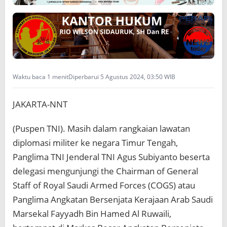
D
e
n
g
a
n
P
a
Waktu baca 1 menit
Diperbarui 5 Agustus 2024, 03:50 WIB
n
g
JAKARTA-NNT
l
i
m
(Puspen TNI). Masih dalam rangkaian lawatan
a
diplomasi militer ke negara Timur Tengah,
M
i
Panglima TNI Jenderal TNI Agus Subiyanto beserta
l
delegasi mengunjungi the Chairman of General
i
t
Staff of Royal Saudi Armed Forces (COGS) atau
e
Panglima Angkatan Bersenjata Kerajaan Arab Saudi
r
K
Marsekal Fayyadh Bin Hamed Al Ruwaili,
e