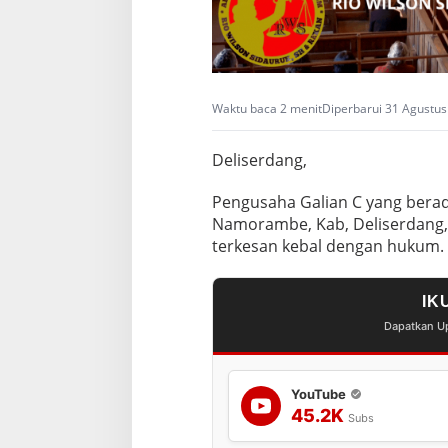
t
a
s
Waktu baca 2 menit
Diperbarui 31 Agustus
Deliserdang,
Pengusaha Galian C yang berad
Namorambe, Kab, Deliserdang,
terkesan kebal dengan hukum.
IK
Dapatkan Up
YouTube
45.2K
Subs