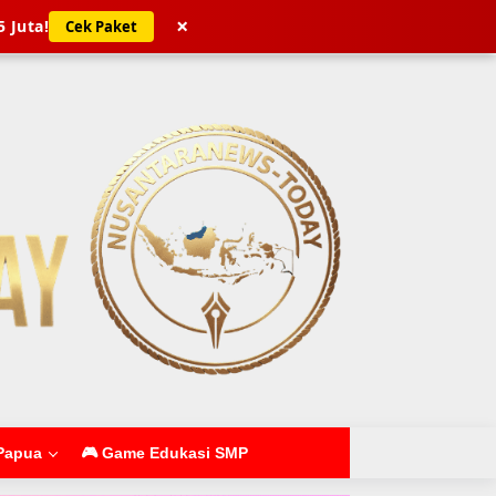
×
5 Juta!
Cek Paket
Papua
🎮 Game Edukasi SMP