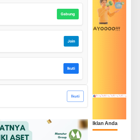
Gabung
Join
Ikuti
Ikuti
Iklan Anda