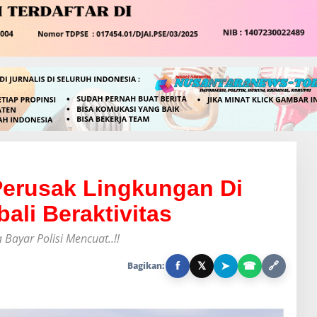
 Perusak Lingkungan Di
ali Beraktivitas
ayar Polisi Mencuat..!!
f
𝕏
➤
☎
🔗
Bagikan: