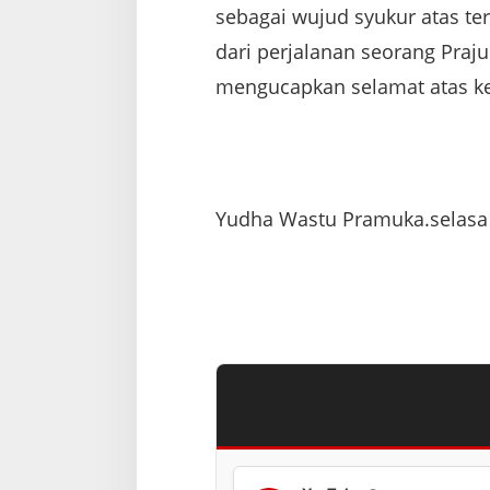
sebagai wujud syukur atas te
D
i
dari perjalanan seorang Praju
k
j
mengucapkan selamat atas ke
u
r
t
a
i
f
A
Yudha Wastu Pramuka.selasa 
b
i
t
D
i
k
m
a
t
a
T
N
I
A