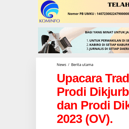
News
/
Berita utama
U
p
Upacara Tradi
a
c
a
Prodi Dikjur
r
a
T
dan Prodi Dik
r
a
2023 (OV).
d
i
s