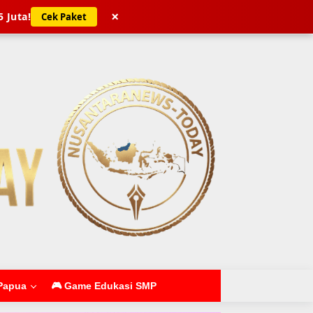
×
5 Juta!
Cek Paket
Papua
🎮 Game Edukasi SMP