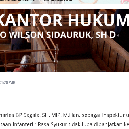
 01:20 WIB
harles BP Sagala, SH, MIP, M.Han. sebagai Inspektu
aan Infanteri ” Rasa Syukur tidak lupa dipanjatkan