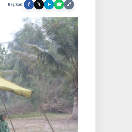
f
𝕏
➤
☎
🔗
Bagikan: