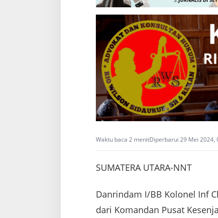
m
a
b
a
T
N
I
A
D
2
0
2
3
(
O
V
Waktu baca 2 menit
Diperbarui 29 Mei 2024,
)
d
a
SUMATERA UTARA-NNT
n
P
r
Danrindam I/BB Kolonel Inf C
o
d
dari Komandan Pusat Kesenjat
i