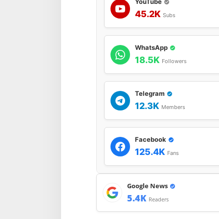
YouTube
D
45.2K
Subs
G
e
l
-
WhatsApp
I
18.5K
I
Followers
T
A
2
Telegram
0
12.3K
2
Members
3
(
O
Facebook
V
)
125.4K
Fans
.
Google News
5.4K
Readers