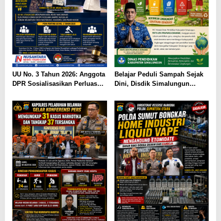
UU No. 3 Tahun 2026: Anggota
Belajar Peduli Sampah Sejak
DPR Sosialisasikan Perluasan
Dini, Disdik Simalungun
Perlindungan Saksi dan
Perkuat Pendidikan Karakter
Korban di Medan
Berwawasan Lingkungan