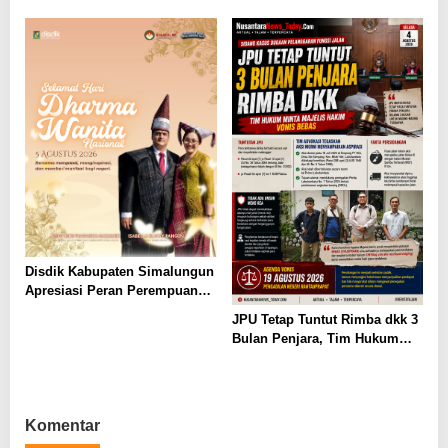
Ungkap Kerugian Negara
Ditindak Tegas
Rp18,97 Miliar di PT Dok
Waiame
Disdik Kabupaten Simalungun
Apresiasi Peran Perempuan
dalam Pendidikan di Hari
JPU Tetap Tuntut Rimba dkk 3
Dharma Wanita Nasional 2026
Bulan Penjara, Tim Hukum
Minta Majelis Hakim Vonis
Bebas
Komentar