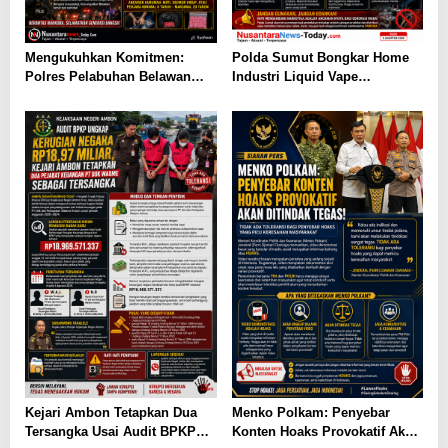
Mengukuhkan Komitmen:
Polda Sumut Bongkar Home
Polres Pelabuhan Belawan
Industri Liquid Vape
Ungkap 31 Kasus Narkotika,
Beretomidate, Bahan Baku
Amankan 37 Tersangka
Diduga dari Kamboja
Kejari Ambon Tetapkan Dua
Menko Polkam: Penyebar
Tersangka Usai Audit BPKP
Konten Hoaks Provokatif Akan