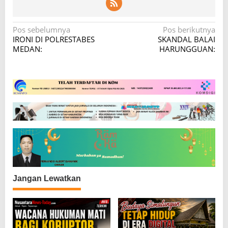
N
Pos sebelumnya
Pos berikutnya
IRONI DI POLRESTABES
SKANDAL BALAI
a
MEDAN:
HARUNGGUAN:
v
i
g
a
s
i
p
o
s
Jangan Lewatkan