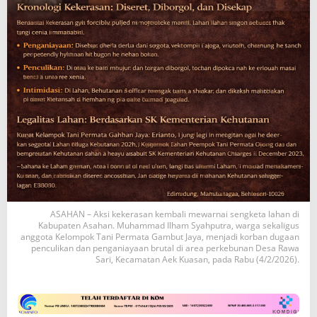
ASAHAN – Aksi kekerasan kembali mewarnai sengketa lahan di
Kabupaten Asahan. Muhammad Ilham Syahputra, warga sekaligus
anggota Kelompok Tani Permata Gambut Jaya, menjadi korban dugaan
penculikan dan penganiayaan brutal di area perkebunan Desa Rawa
Sari, Kecamatan Aek Kuasan, pada Rabu (4/2/2026).