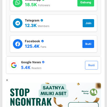
Gabung
18.5K
Followers
Telegram
Join
12.3K
Members
Facebook
Ikuti
125.4K
Fans
Google News
Ikuti
5.4K
Readers
×