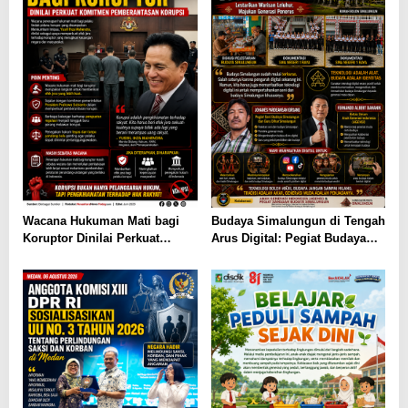
Wacana Hukuman Mati bagi
Budaya Simalungun di Tengah
Koruptor Dinilai Perkuat
Arus Digital: Pegiat Budaya
Komitmen Pemberantasan
dan AGENSI Ajak Generasi
Korupsi
Muda Menjaga Identitas
Leluhur