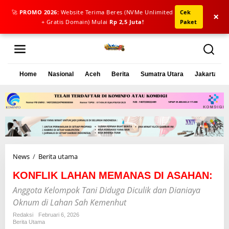
🚀
PROMO 2026:
Website Terima Beres (NVMe Unlimited
Cek
×
+ Gratis Domain) Mulai
Rp 2,5 Juta!
Paket
L
e
w
a
Home
Nasional
Aceh
Berita
Sumatra Utara
Jakarta
t
i
k
e
k
o
n
t
e
News
/
Berita utama
K
n
O
KONFLIK LAHAN MEMANAS DI ASAHAN:
N
F
Anggota Kelompok Tani Diduga Diculik dan Dianiaya
L
Oknum di Lahan Sah Kemenhut
I
K
Redaksi
Februari 6, 2026
Berita Utama
L