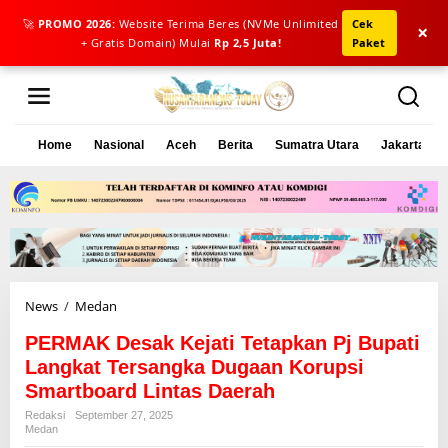
🚀
PROMO 2026:
Website Terima Beres (NVMe Unlimited
Cek
×
+ Gratis Domain) Mulai
Rp 2,5 Juta!
Paket
L
e
w
a
Home
Nasional
Aceh
Berita
Sumatra Utara
Jakarta
t
i
k
e
k
o
n
t
e
News
/
Medan
P
n
E
PERMAK Desak Kejati Tetapkan Pj Bupati
R
M
Langkat Tersangka Dugaan Korupsi
A
Smartboard Lintas Daerah
K
Redaksi
September 27, 2025
D
Medan
e