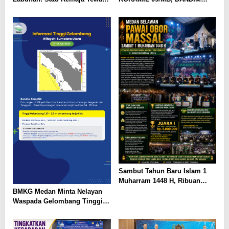
Dugaan Narkoba Mencuat
0201/MEDAN SEKALIGUS
RESMIKAN MUSHOLLA AL-
IKHLAS DAN SANTUNI ANAK
YATIM*
Sambut Tahun Baru Islam 1
Muharram 1448 H, Ribuan
Warga Medan Utara Gelar
BMKG Medan Minta Nelayan
Pawai Obor dan Tabligh Akbar
Waspada Gelombang Tinggi
Hingga 2,5 Meter di Perairan
Sumut