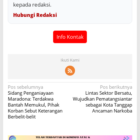
kepada redaksi.
Hubungi Redaksi
Info Kontak
Ikuti Kami
N
Pos sebelumnya
Pos berikutnya
Sidang Penganiayaan
Lintas Sektor Bersatu,
a
Maradona: Terdakwa
Wujudkan Pematangsiantar
v
Bantah Memukul, Pihak
sebagai Kota Tanggap
Korban Sebut Keterangan
Ancaman Narkoba
i
Berbelit-belit
g
a