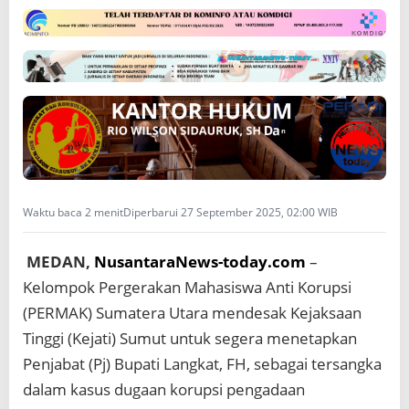
i
L
a
n
g
k
a
t
T
e
r
s
Waktu baca 2 menit
Diperbarui 27 September 2025, 02:00 WIB
a
n
g
MEDAN,
NusantaraNews-today.com
–
k
Kelompok Pergerakan Mahasiswa Anti Korupsi
a
(PERMAK) Sumatera Utara mendesak Kejaksaan
D
u
Tinggi (Kejati) Sumut untuk segera menetapkan
g
Penjabat (Pj) Bupati Langkat, FH, sebagai tersangka
a
a
dalam kasus dugaan korupsi pengadaan
n