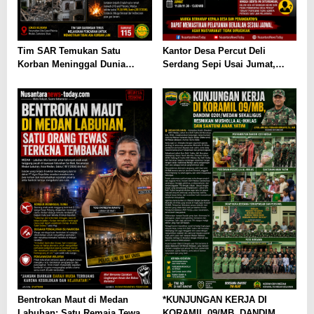
Tim SAR Temukan Satu
Kantor Desa Percut Deli
Korban Meninggal Dunia
Serdang Sepi Usai Jumat,
Pasca Ledakan Dahsyat di
Warga Kecewa Pelayanan
Kompleks Grand Polonia
Terhambat
Medan
Bentrokan Maut di Medan
*KUNJUNGAN KERJA DI
Labuhan: Satu Remaja Tewas,
KORAMIL 09/MB, DANDIM