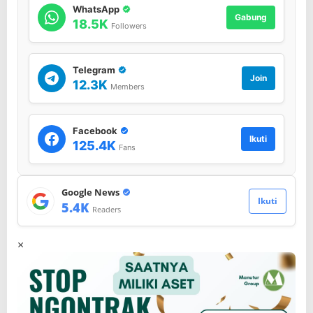
WhatsApp
a
Gabung
18.5K
e
Followers
r
a
h
Telegram
Join
12.3K
Members
Facebook
Ikuti
125.4K
Fans
Google News
Ikuti
5.4K
Readers
×