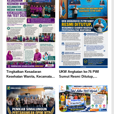
Tingkatkan Kesadaran
UKW Angkatan ke-76 PWI
Kesehatan Wanita, Kecamatan
Sumut Resmi Ditutup,
Medan Marelan Gelar
Muhammad Shahrir Ingatkan
Supervisi Lomba IVA Test
Profesionalitas Wartawan
2026