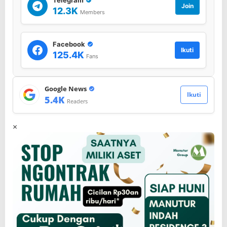
Join
12.3K
Members
Facebook
Ikuti
125.4K
Fans
Google News
Ikuti
5.4K
Readers
×