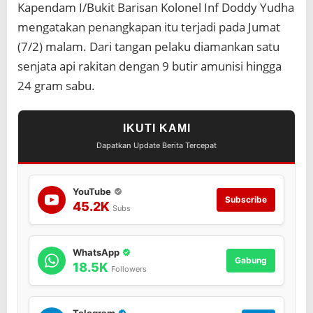
a
Kapendam I/Bukit Barisan Kolonel Inf Doddy Yudha
r
mengatakan penangkapan itu terjadi pada Jumat
L
o
(7/2) malam. Dari tangan pelaku diamankan satu
l
senjata api rakitan dengan 9 butir amunisi hingga
o
24 gram sabu.
s
IKUTI KAMI
Dapatkan Update Berita Tercepat
YouTube
Subscribe
45.2K
Subs
WhatsApp
Gabung
18.5K
Followers
Telegram