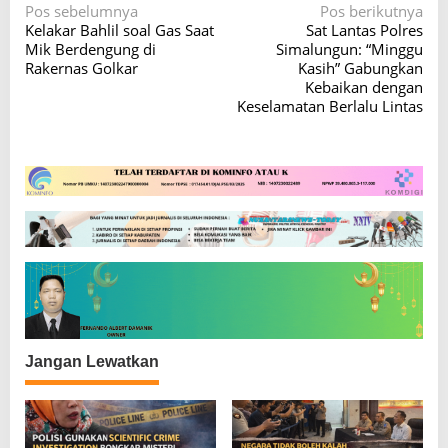
N
Pos sebelumnya
Pos berikutnya
Kelakar Bahlil soal Gas Saat
Sat Lantas Polres
a
Mik Berdengung di
Simalungun: “Minggu
v
Rakernas Golkar
Kasih” Gabungkan
Kebaikan dengan
i
Keselamatan Berlalu Lintas
g
a
s
i
p
o
s
Jangan Lewatkan