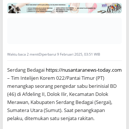
A
p
i
R
a
k
i
t
a
n
Waktu baca 2 menit
Diperbarui 9 Februari 2025, 03:51 WIB
d
i
Serdang Bedagai
https://nusantaranews-today.com
S
e
– Tim Intelijen Korem 022/Pantai Timur (PT)
r
menangkap seorang pengedar sabu berinisial BD
g
a
(46) di Afdeling II, Dolok Ilir, Kecamatan Dolok
i
Merawan, Kabupaten Serdang Bedagai (Sergai),
,
B
Sumatera Utara (Sumut). Saat penangkapan
a
pelaku, ditemukan satu senjata rakitan.
n
d