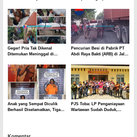
Situasi Kondusif; 33 Korban
Kesal Diminta Bayaran
Masih Dirawat
Geger! Pria Tak Dikenal
Pencurian Besi di Pabrik PT
Ditemukan Meninggal di
Abdi Raya Bakti (ARB) di Jalan
Depan Rumah Warga Serdang
Laut Yos Sudarso KM 10.1,
Bedagai
Medan, Mengancam
Keselamatan Warga Sekitar
Anak yang Sempat Diculik
PJS Toba: LP Penganiayaan
Berhasil Diselamatkan, Tiga
Wartawan Sudah Duduk,
Wanita Diamankan Polisi
Kasatres, Tidak Ada Ruang
Bagi yang Hebat dan Tak
Tersentuh Hukum!
Komentar