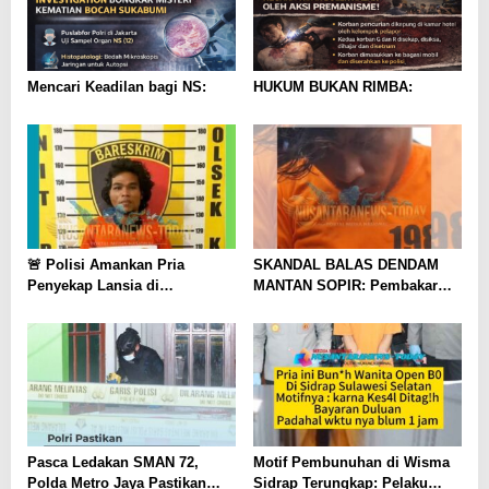
Mencari Keadilan bagi NS:
HUKUM BUKAN RIMBA:
🚨 Polisi Amankan Pria
SKANDAL BALAS DENDAM
Penyekap Lansia di
MANTAN SOPIR: Pembakar
Kotapinang
Rumah Hakim PN Medan
Ditangkap, Motif ‘Sakit Hati’
Jegal Isu Liar Boby Nasution
Pasca Ledakan SMAN 72,
Motif Pembunuhan di Wisma
Polda Metro Jaya Pastikan
Sidrap Terungkap: Pelaku