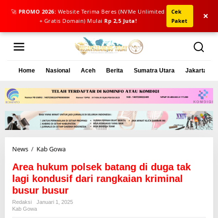
🚀
PROMO 2026:
Website Terima Beres (NVMe Unlimited
Cek
×
+ Gratis Domain) Mulai
Rp 2,5 Juta!
Paket
L
e
w
a
Home
Nasional
Aceh
Berita
Sumatra Utara
Jakarta
t
i
k
e
k
o
n
t
e
News
/
Kab Gowa
A
n
r
Area hukum polsek batang di duga tak
e
a
lagi kondusif dari rangkaian kriminal
h
busur busur
u
Redaksi
Januari 1, 2025
k
Kab Gowa
u