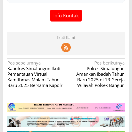
Info Kontak
Ikuti Kami
N
Pos sebelumnya
Pos berikutnya
Kapolres Simalungun Ikuti
Polres Simalungun
a
Pemantauan Virtual
Amankan Ibadah Tahun
v
Kamtibmas Malam Tahun
Baru 2025 di 13 Gereja
Baru 2025 Bersama Kapolri
Wilayah Polsek Bangun
i
g
a
s
i
p