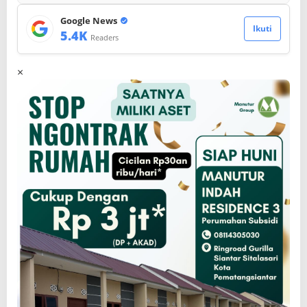
Google News
Ikuti
5.4K
Readers
×