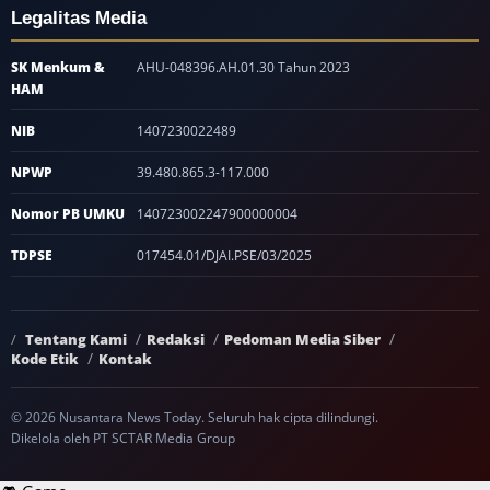
Legalitas Media
SK Menkum &
AHU-048396.AH.01.30 Tahun 2023
HAM
NIB
1407230022489
NPWP
39.480.865.3-117.000
Nomor PB UMKU
140723002247900000004
TDPSE
017454.01/DJAI.PSE/03/2025
Tentang Kami
Redaksi
Pedoman Media Siber
Kode Etik
Kontak
© 2026 Nusantara News Today. Seluruh hak cipta dilindungi.
Dikelola oleh PT SCTAR Media Group