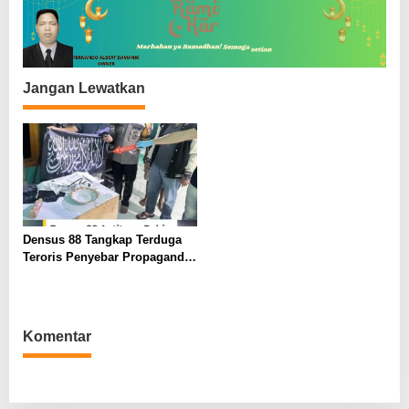
o
s
Jangan Lewatkan
Densus 88 Tangkap Terduga
Teroris Penyebar Propaganda
ISIS di Gowa
Komentar