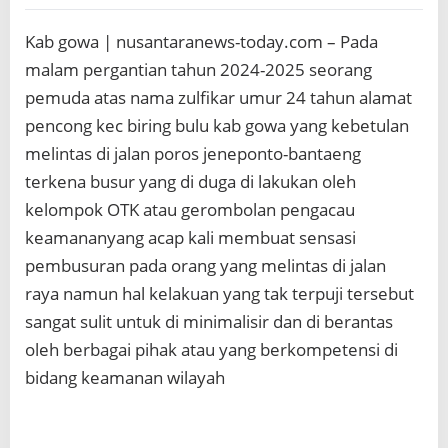
k
r
Kab gowa | nusantaranews-today.com – Pada
i
m
malam pergantian tahun 2024-2025 seorang
i
pemuda atas nama zulfikar umur 24 tahun alamat
n
a
pencong kec biring bulu kab gowa yang kebetulan
l
melintas di jalan poros jeneponto-bantaeng
b
u
terkena busur yang di duga di lakukan oleh
s
kelompok OTK atau gerombolan pengacau
u
keamananyang acap kali membuat sensasi
r
b
pembusuran pada orang yang melintas di jalan
u
raya namun hal kelakuan yang tak terpuji tersebut
s
u
sangat sulit untuk di minimalisir dan di berantas
r
oleh berbagai pihak atau yang berkompetensi di
bidang keamanan wilayah