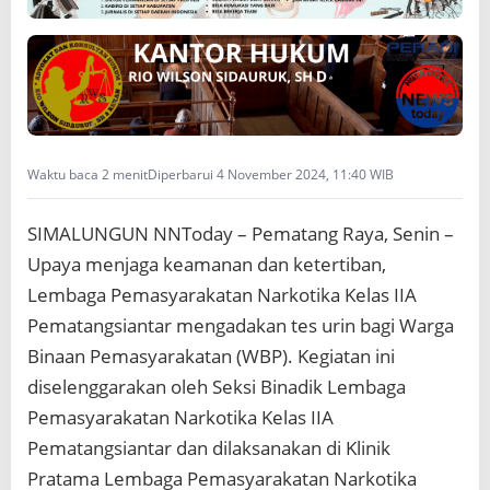
a
n
g
S
i
a
n
t
Waktu baca 2 menit
Diperbarui 4 November 2024, 11:40 WIB
a
r
SIMALUNGUN NNToday – Pematang Raya, Senin –
Upaya menjaga keamanan dan ketertiban,
Lembaga Pemasyarakatan Narkotika Kelas IIA
Pematangsiantar mengadakan tes urin bagi Warga
Binaan Pemasyarakatan (WBP). Kegiatan ini
diselenggarakan oleh Seksi Binadik Lembaga
Pemasyarakatan Narkotika Kelas IIA
Pematangsiantar dan dilaksanakan di Klinik
Pratama Lembaga Pemasyarakatan Narkotika