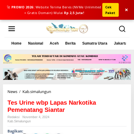
🚀
PROMO 2026:
Website Terima Beres (NVMe Unlimited
Cek
×
+ Gratis Domain) Mulai
Rp 2,5 Juta!
Paket
L
e
w
a
Home
Nasional
Aceh
Berita
Sumatra Utara
Jakarta
t
i
k
e
k
o
n
t
e
News
/
Kab.simalungun
T
n
e
Tes Urine wbp Lapas Narkotika
s
U
Pemenatang Siantar
r
Redaksi
November 4, 2024
i
Kab.simalungun
n
Bagikan:
e