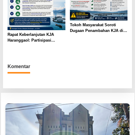
Tokoh Masyarakat Soroti
Dugaan Penambahan KJA di
Rapat Keberlanjutan KJA
Haranggaol Horisan, Desak
Haranggaol: Partisipasi
Evaluasi Berbasis Data 2023
Minim, Kesepakatan Strategis
Terwujud
Komentar