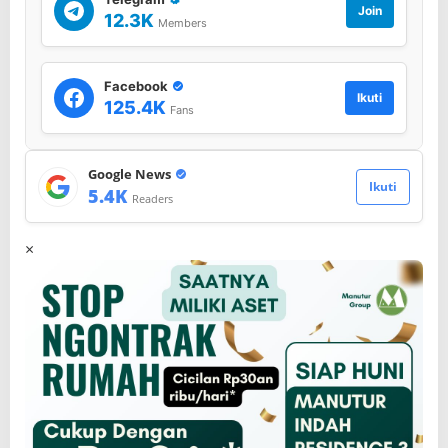
Join
12.3K
Members
Facebook
Ikuti
125.4K
Fans
Google News
Ikuti
5.4K
Readers
×