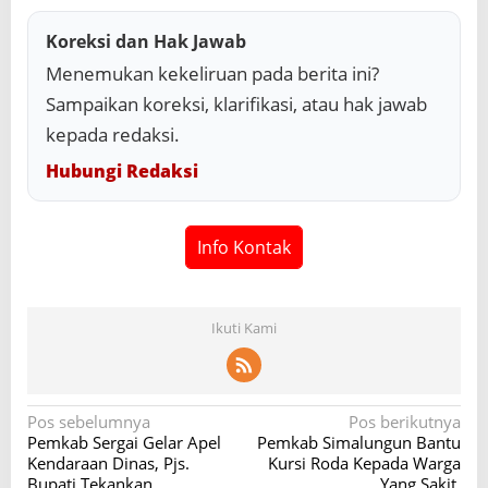
Koreksi dan Hak Jawab
Menemukan kekeliruan pada berita ini?
Sampaikan koreksi, klarifikasi, atau hak jawab
kepada redaksi.
Hubungi Redaksi
Info Kontak
Ikuti Kami
N
Pos sebelumnya
Pos berikutnya
Pemkab Sergai Gelar Apel
Pemkab Simalungun Bantu
a
Kendaraan Dinas, Pjs.
Kursi Roda Kepada Warga
v
Bupati Tekankan
Yang Sakit.