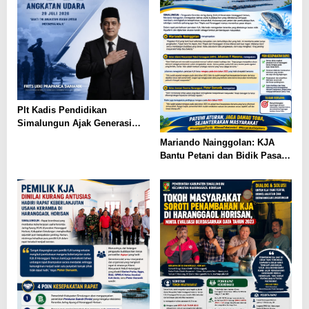
Plt Kadis Pendidikan
Simalungun Ajak Generasi
Muda Teladani Semangat
Mariando Nainggolan: KJA
Pengabdian TNI AU di Hari
Bantu Petani dan Bidik Pasar
Bakti ke-79
Ekspor Tilapia Haranggaol,
AMPH dan Dearma Tegaskan
Penataan Harus Mengacu Data
2023