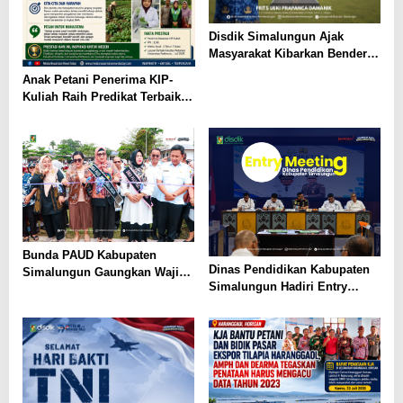
Disdik Simalungun Ajak
Masyarakat Kibarkan Bendera
Merah Putih Sepanjang
Anak Petani Penerima KIP-
Agustus 2026
Kuliah Raih Predikat Terbaik
Pada Gelaran Wisuda Sarjana
Universitas Pattimura
Bunda PAUD Kabupaten
Dinas Pendidikan Kabupaten
Simalungun Gaungkan Wajib
Simalungun Hadiri Entry
Belajar 13 Tahun, PAUD Jadi
Meeting di Kejaksaan Negeri
Fondasi Generasi Indonesia
Simalungun, Perkuat Sinergi
Emas
dan Tata Kelola Pemerintahan