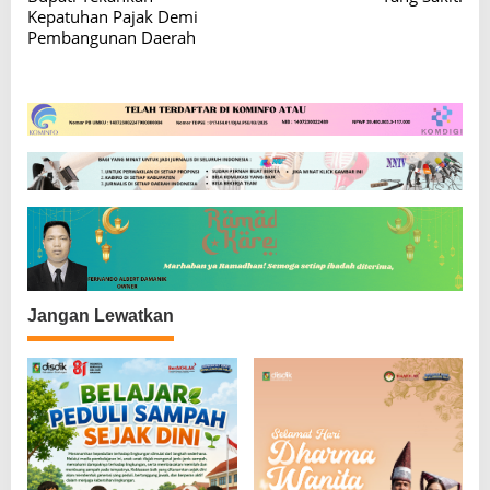
Kepatuhan Pajak Demi
i
Pembangunan Daerah
g
a
s
i
p
o
s
Jangan Lewatkan