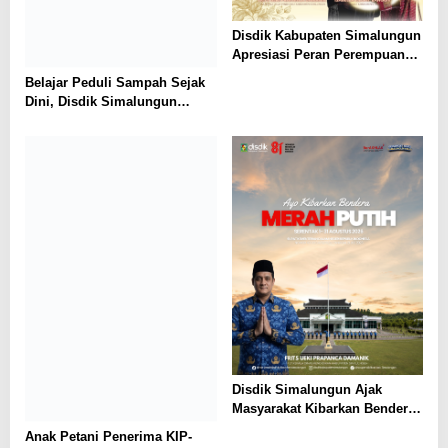
Disdik Kabupaten Simalungun
Apresiasi Peran Perempuan
dalam Pendidikan di Hari
Belajar Peduli Sampah Sejak
Dharma Wanita Nasional 2026
Dini, Disdik Simalungun
Perkuat Pendidikan Karakter
Berwawasan Lingkungan
Disdik Simalungun Ajak
Masyarakat Kibarkan Bendera
Merah Putih Sepanjang
Anak Petani Penerima KIP-
Agustus 2026