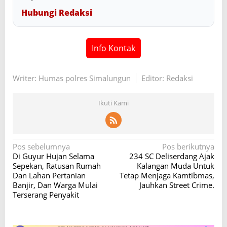
Hubungi Redaksi
Info Kontak
Writer: Humas polres Simalungun
Editor: Redaksi
Ikuti Kami
N
Pos sebelumnya
Pos berikutnya
Di Guyur Hujan Selama
234 SC Deliserdang Ajak
a
Sepekan, Ratusan Rumah
Kalangan Muda Untuk
v
Dan Lahan Pertanian
Tetap Menjaga Kamtibmas,
Banjir, Dan Warga Mulai
Jauhkan Street Crime.
i
Terserang Penyakit
g
a