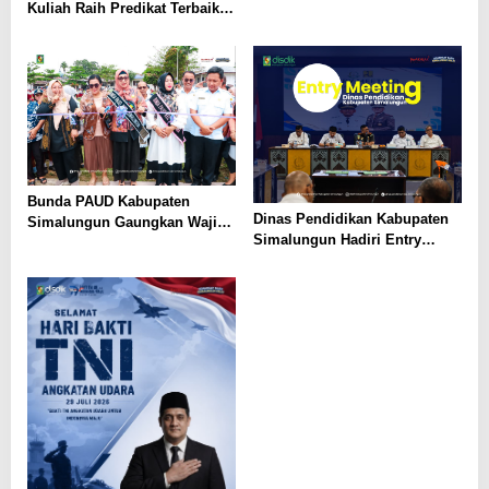
Kuliah Raih Predikat Terbaik
Pada Gelaran Wisuda Sarjana
Universitas Pattimura
Bunda PAUD Kabupaten
Dinas Pendidikan Kabupaten
Simalungun Gaungkan Wajib
Simalungun Hadiri Entry
Belajar 13 Tahun, PAUD Jadi
Meeting di Kejaksaan Negeri
Fondasi Generasi Indonesia
Simalungun, Perkuat Sinergi
Emas
dan Tata Kelola Pemerintahan