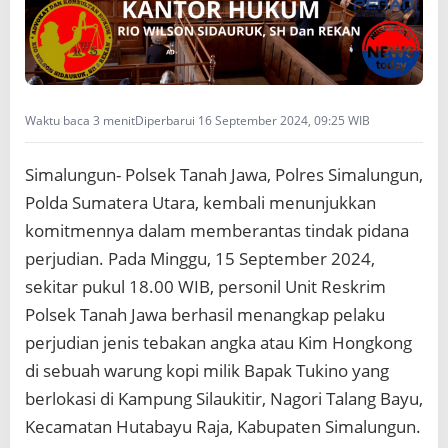
l
a
k
u
P
e
Waktu baca 3 menit
Diperbarui 16 September 2024, 09:25 WIB
r
j
u
Simalungun- Polsek Tanah Jawa, Polres Simalungun,
d
Polda Sumatera Utara, kembali menunjukkan
i
a
komitmennya dalam memberantas tindak pidana
n
perjudian. Pada Minggu, 15 September 2024,
J
sekitar pukul 18.00 WIB, personil Unit Reskrim
e
n
Polsek Tanah Jawa berhasil menangkap pelaku
i
perjudian jenis tebakan angka atau Kim Hongkong
s
K
di sebuah warung kopi milik Bapak Tukino yang
i
berlokasi di Kampung Silaukitir, Nagori Talang Bayu,
m
H
Kecamatan Hutabayu Raja, Kabupaten Simalungun.
o