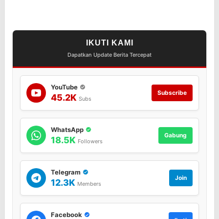
n
g
k
o
n
IKUTI KAMI
g
Dapatkan Update Berita Tercepat
d
i
W
a
YouTube
Subscribe
r
45.2K
Subs
u
n
g
WhatsApp
K
Gabung
18.5K
Followers
o
p
i
K
Telegram
Join
a
12.3K
Members
m
p
u
Facebook
n