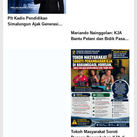
Plt Kadis Pendidikan
Simalungun Ajak Generasi
Muda Teladani Semangat
Mariando Nainggolan: KJA
Pengabdian TNI AU di Hari
Bantu Petani dan Bidik Pasar
Bakti ke-79
Ekspor Tilapia Haranggaol,
AMPH dan Dearma Tegaskan
Penataan Harus Mengacu Data
2023
Tokoh Masyarakat Soroti