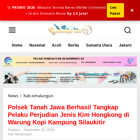
🚀
PROMO 2026:
Website Terima Beres (NVMe Unlimited
Cek
×
+ Gratis Domain) Mulai
Rp 2,5 Juta!
Paket
L
e
w
a
Home
Nasional
Aceh
Berita
Sumatra Utara
Jakarta
t
i
k
e
k
o
n
t
e
News
/
Kab.simalungun
P
n
o
Polsek Tanah Jawa Berhasil Tangkap
l
s
Pelaku Perjudian Jenis Kim Hongkong di
e
Warung Kopi Kampung Silaukitir
k
Redaksi
September 16, 2024
T
Kab.simalungun
a