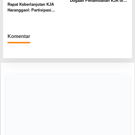
Dugaan Penambahan KJA di
Rapat Keberlanjutan KJA
Haranggaol Horisan, Desak
Haranggaol: Partisipasi
Evaluasi Berbasis Data 2023
Minim, Kesepakatan Strategis
Terwujud
Komentar