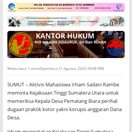
P
e
r
i
k
s
a
K
a
d
e
s
Waktu baca 1 menit
Diperbarui 21 Agustus 2024, 09:08 WIB
P
e
m
SUMUT – Aktivis Mahasiswa Irham Sadani Rambe
a
meminta Kejaksaan Tinggi Sumatera Utara untuk
t
memeriksa Kepala Desa Pematang Biara perihal
a
n
dugaan praktik kotor yakni korupsi anggaran Dana
g
Desa.
B
i
a
Irham mengatakan Kejaksaan Tinggi Sumatera