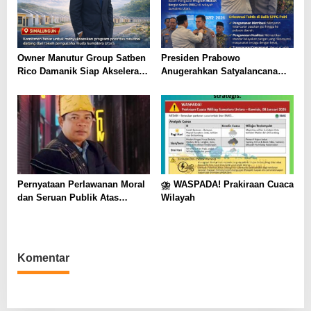
Owner Manutur Group Satben
Presiden Prabowo
Rico Damanik Siap Akselerasi
Anugerahkan Satyalancana
Program 3 Juta Rumah
Wira Karya kepada Kapolda
Prabowo di Sumatera,
Sumut:
Pernyataan Perlawanan Moral
⛈️ WASPADA! Prakiraan Cuaca
dan Seruan Publik Atas
Wilayah
Penimpaan Nama Balai
Harungguan Djabanten
Damanik
Komentar