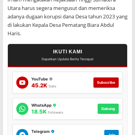
r
Utara harus segera mengusut dan memeriksa
a
D
adanya dugaan korupsi dana Desa tahun 2023 yang
u
di lakukan Kepala Desa Pematang Biara Abdul
g
a
Haris.
a
n
K
IKUTI KAMI
o
r
Dapatkan Update Berita Tercepat
u
p
s
YouTube
i
Subscribe
45.2K
Subs
A
D
D
WhatsApp
Gabung
18.5K
Followers
Telegram
Join