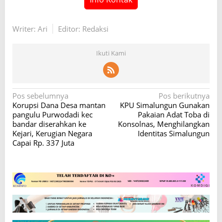
Writer: Ari
Editor: Redaksi
Ikuti Kami
N
Pos sebelumnya
Pos berikutnya
Korupsi Dana Desa mantan
KPU Simalungun Gunakan
a
pangulu Purwodadi kec
Pakaian Adat Toba di
v
bandar diserahkan ke
Konsolnas, Menghilangkan
Kejari, Kerugian Negara
Identitas Simalungun
i
Capai Rp. 337 Juta
g
a
s
i
p