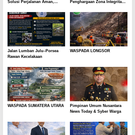
Solusi Perjalanan Aman,
Penghargaan Zona Integritas
Nyaman, dan Terpercaya di
dan Pelayanan Prima kepada
Sumatera Utara
Satuan Kerja Berprestasi
Jalan Lumban Julu–Porsea
WASPADA LONGSOR
Rawan Kecelakaan
WASPADA SUMATERA UTARA
Pimpinan Umum Nusantara
News Today & Syber Warga