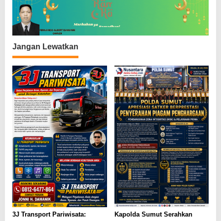
o
s
Jangan Lewatkan
3J Transport Pariwisata:
Kapolda Sumut Serahkan