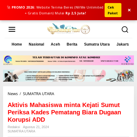
🚀
PROMO 2026:
Website Terima Beres (NVMe Unlimited
Cek
×
+ Gratis Domain) Mulai
Rp 2,5 Juta!
Paket
L
e
w
a
Home
Nasional
Aceh
Berita
Sumatra Utara
Jakarta
t
i
k
e
k
o
n
t
e
News
/
SUMATRA UTARA
A
n
k
Aktivis Mahasiswa minta Kejati Sumut
t
i
Periksa Kades Pematang Biara Dugaan
v
Korupsi ADD
i
Redaksi
Agustus 21, 2024
s
SUMATRA UTARA
M